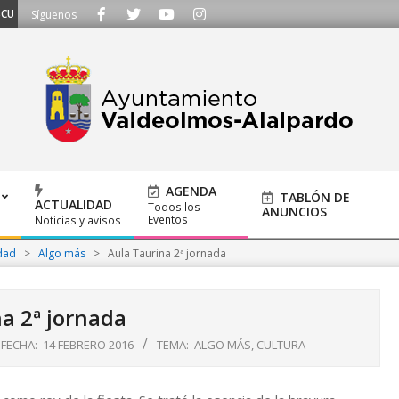
CHAMOS - Llámanos al 91 620 21 53 o escríbenos a ayuntamiento@alalpardo.
Síguenos
AGENDA
TABLÓN DE
ACTUALIDAD
Todos los
ANUNCIOS
Eventos
Noticias y avisos
dad
>
Algo más
>
Aula Taurina 2ª jornada
a 2ª jornada
FECHA:
14 FEBRERO 2016
TEMA:
ALGO MÁS
,
CULTURA