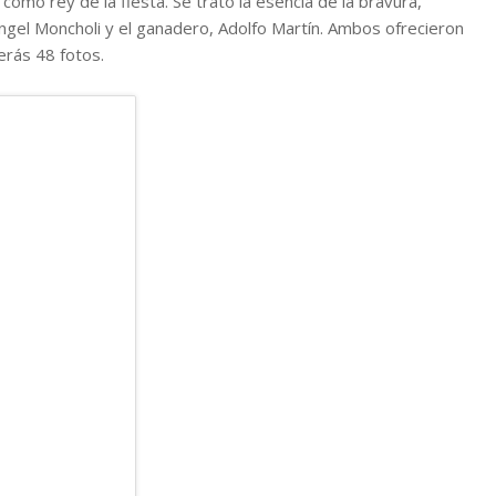
omo rey de la fiesta. Se trató la esencia de la bravura,
 Angel Moncholi y el ganadero, Adolfo Martín. Ambos ofrecieron
erás 48 fotos.