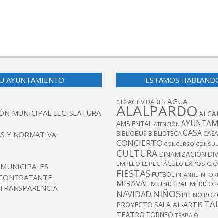
U AYUNTAMIENTO
ESTAMOS HABLAND
AGUA
ACTIVIDADES
012
ALALPARDO
ÓN MUNICIPAL LEGISLATURA
ALCA
AYUNTAM
AMBIENTAL
ATENCIÓN
CASA
BIBLIOBUS
S Y NORMATIVA
BIBLIOTECA
CASA
CONCIERTO
CONCURSO
CONSUL
CULTURA
DINAMIZACIÓN
DI
EXPOSICI
EMPLEO
ESPECTÁCULO
 MUNICIPALES
FIESTAS
FUTBOL
INFANTIL
INFOR
 CONTRATANTE
MIRAVAL
MUNICIPAL
MÉDICO
 TRANSPARENCIA
NIÑOS
NAVIDAD
PLENO
POZ
TA
PROYECTO
SALA AL-ARTIS
TEATRO
TORNEO
TRABAJO