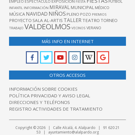
FIESTAS
EXPOSICIÓN
FUTBOL
EMPLEO
ESPECTÁCULO
FIESTA
MIRAVAL
MUNICIPAL
MÉDICO
INFANTIL
INFORMACIÓN
NIÑOS
NAVIDAD
MÚSICA
PLENO
POZO
PREMIOS
TALLER
TEATRO
PROYECTO
SALA AL-ARTIS
TORNEO
VALDEOLMOS
VERANO
TRABAJO
VECINOS
MÁS INFO EN INTERNET
OTROS ACCESOS
INFORMACIÓN SOBRE COOKIES
POLÍTICA PRIVACIDAD Y AVISO LEGAL
DIRECCIONES Y TELÉFONOS
REGISTRO ACTIVIDADES DE TRATAMIENTO
Copyright © 2026 | Calle Alcalá, 4. Alalpardo | 91 620 21
53 | ayuntamiento@alalpardo.org