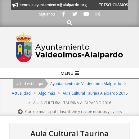
Skip
 53 o escríbenos a ayuntamiento@alalpardo.org
TE ESCUCHAMOS - Lláma
to
Síguenos
content
Buscar
Primary
MENU
Navigation
Usted está aquí
Ayuntamiento de Valdeolmos-Alalpardo
>
Menu
Actualidad
>
Algo más
>
Aula Cultural Taurina Alalpardo 2016
>
AULA CULTURAL TAURINA ALALPARDO 2016
Correo municipal | Inscríbete y recibe noticias y avisos
Aula Cultural Taurina