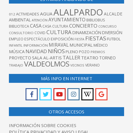
ALALPARDO
AGUA
ALCALDE
ACTIVIDADES
012
AYUNTAMIENTO
AMBIENTAL
BIBLIOBUS
ATENCIÓN
CONCIERTO
CASA
BIBLIOTECA
CASA CULTURA
CONCURSO
CULTURA
DINAMIZACIÓN
DIVERSIÓN
COVID
CONSULTORIO
FIESTAS
EXPOSICIÓN
FUTBOL
EMPLEO
ESPECTÁCULO
FIESTA
MIRAVAL
MUNICIPAL
MÉDICO
INFANTIL
INFORMACIÓN
NIÑOS
NAVIDAD
MÚSICA
PLENO
POZO
PREMIOS
TALLER
TEATRO
PROYECTO
SALA AL-ARTIS
TORNEO
VALDEOLMOS
VERANO
TRABAJO
VECINOS
MÁS INFO EN INTERNET
OTROS ACCESOS
INFORMACIÓN SOBRE COOKIES
POLÍTICA PRIVACIDAD Y AVISO LEGAL