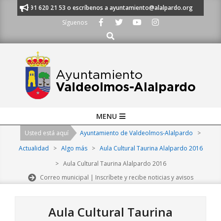
Skip
manos al 91 620 21 53 o escríbenos a ayuntamiento@alalpardo.org
TE 
to
Síguenos
content
Buscar
Primary
MENU
Navigation
Usted está aquí
Ayuntamiento de Valdeolmos-Alalpardo
>
Menu
Actualidad
>
Algo más
>
Aula Cultural Taurina Alalpardo 2016
>
Aula Cultural Taurina Alalpardo 2016
Correo municipal | Inscríbete y recibe noticias y avisos
Aula Cultural Taurina