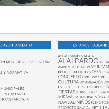
U AYUNTAMIENTO
ESTAMOS HABLAND
AGUA
ACTIVIDADES
012
ALALPARDO
ÓN MUNICIPAL LEGISLATURA
ALCA
AYUNTAM
AMBIENTAL
ATENCIÓN
CASA
BIBLIOBUS
S Y NORMATIVA
BIBLIOTECA
CASA
CONCIERTO
CONCURSO
CONSUL
CULTURA
DINAMIZACIÓN
DI
EXPOSICI
EMPLEO
ESPECTÁCULO
 MUNICIPALES
FIESTAS
FUTBOL
INFANTIL
INFOR
 CONTRATANTE
MIRAVAL
MUNICIPAL
MÉDICO
 TRANSPARENCIA
NIÑOS
NAVIDAD
PLENO
POZ
TA
PROYECTO
SALA AL-ARTIS