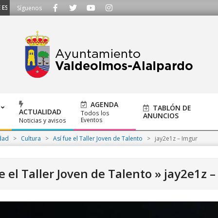
UCHAMOS - Llámanos al 91 620 21 53 o escríbenos a ayuntamiento@alalpardo
Síguenos
AGENDA
TABLÓN DE
ACTUALIDAD
Todos los
ANUNCIOS
Eventos
Noticias y avisos
dad
>
Cultura
>
Así fue el Taller Joven de Talento
>
jay2e1z – Imgur
e el Taller Joven de Talento »
jay2e1z –