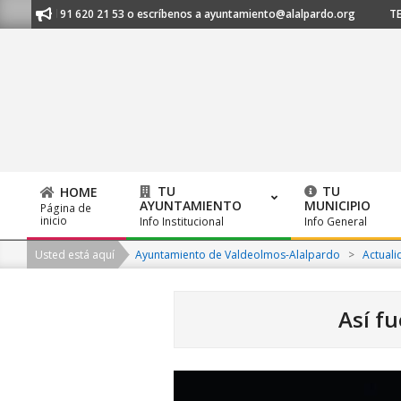
Skip
nos al 91 620 21 53 o escríbenos a ayuntamiento@alalpardo.org
TE ESC
to
content
TU
TU
HOME
AYUNTAMIENTO
MUNICIPIO
Página de
Primary
inicio
Info Institucional
Info General
Navigation
Usted está aquí
Ayuntamiento de Valdeolmos-Alalpardo
>
Actuali
Menu
Así fu