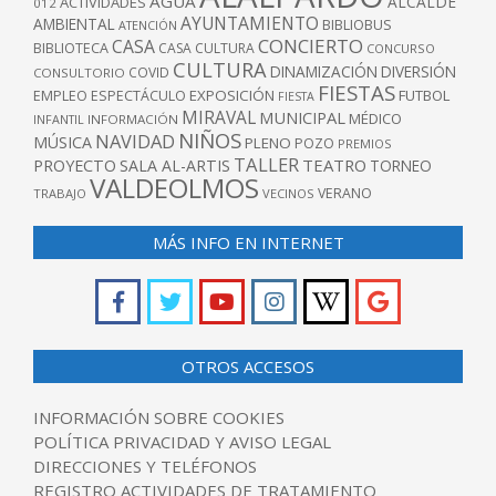
AGUA
ALCALDE
ACTIVIDADES
012
AYUNTAMIENTO
AMBIENTAL
BIBLIOBUS
ATENCIÓN
CONCIERTO
CASA
BIBLIOTECA
CASA CULTURA
CONCURSO
CULTURA
DINAMIZACIÓN
DIVERSIÓN
COVID
CONSULTORIO
FIESTAS
EXPOSICIÓN
FUTBOL
EMPLEO
ESPECTÁCULO
FIESTA
MIRAVAL
MUNICIPAL
MÉDICO
INFANTIL
INFORMACIÓN
NIÑOS
NAVIDAD
MÚSICA
PLENO
POZO
PREMIOS
TALLER
TEATRO
PROYECTO
SALA AL-ARTIS
TORNEO
VALDEOLMOS
VERANO
TRABAJO
VECINOS
MÁS INFO EN INTERNET
OTROS ACCESOS
INFORMACIÓN SOBRE COOKIES
POLÍTICA PRIVACIDAD Y AVISO LEGAL
DIRECCIONES Y TELÉFONOS
REGISTRO ACTIVIDADES DE TRATAMIENTO