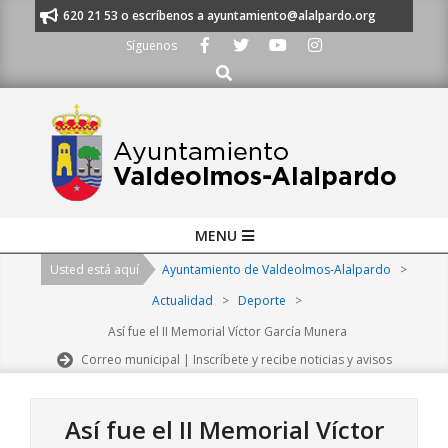
Skip
s al 91 620 21 53 o escríbenos a ayuntamiento@alalpardo.org
TE ESCU
to
Síguenos
content
Buscar
Primary
MENU
Navigation
Usted está aquí
Ayuntamiento de Valdeolmos-Alalpardo
>
Menu
Actualidad
>
Deporte
>
Así fue el II Memorial Víctor García Munera
Correo municipal | Inscríbete y recibe noticias y avisos
Así fue el II Memorial Víctor