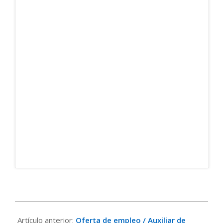
2017-
06-
Artículo anterior:
Oferta de empleo / Auxiliar de