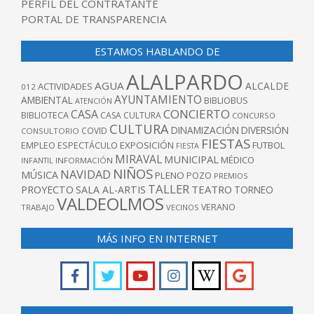
PERFIL DEL CONTRATANTE
PORTAL DE TRANSPARENCIA
ESTAMOS HABLANDO DE
ALALPARDO
AGUA
ALCALDE
ACTIVIDADES
012
AYUNTAMIENTO
AMBIENTAL
BIBLIOBUS
ATENCIÓN
CONCIERTO
CASA
BIBLIOTECA
CASA CULTURA
CONCURSO
CULTURA
DINAMIZACIÓN
DIVERSIÓN
COVID
CONSULTORIO
FIESTAS
EXPOSICIÓN
FUTBOL
EMPLEO
ESPECTÁCULO
FIESTA
MIRAVAL
MUNICIPAL
MÉDICO
INFANTIL
INFORMACIÓN
NIÑOS
NAVIDAD
MÚSICA
PLENO
POZO
PREMIOS
TALLER
TEATRO
PROYECTO
SALA AL-ARTIS
TORNEO
VALDEOLMOS
VERANO
TRABAJO
VECINOS
MÁS INFO EN INTERNET