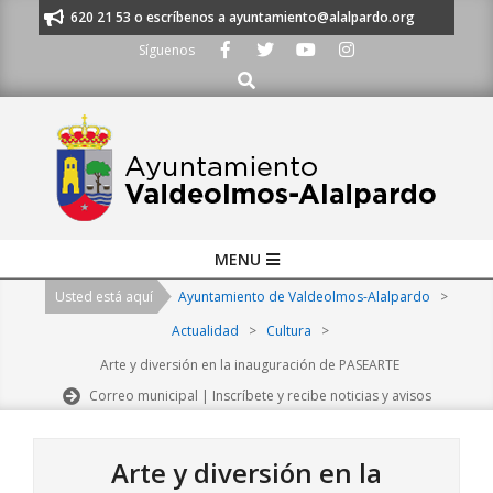
Skip
os al 91 620 21 53 o escríbenos a ayuntamiento@alalpardo.org
TE ESCU
to
Síguenos
content
Buscar
Primary
MENU
Navigation
Usted está aquí
Ayuntamiento de Valdeolmos-Alalpardo
>
Menu
Actualidad
>
Cultura
>
Arte y diversión en la inauguración de PASEARTE
Correo municipal | Inscríbete y recibe noticias y avisos
Arte y diversión en la