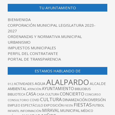
TU AYUNTAMIENTO
BIENVENIDA
CORPORACIÓN MUNICIPAL LEGISLATURA 2023-
2027
ORDENANZAS Y NORMATIVA MUNICIPAL
URBANISMO
IMPUESTOS MUNICIPALES
PERFIL DEL CONTRATANTE
PORTAL DE TRANSPARENCIA
ESTAMOS HABLANDO DE
ALALPARDO
AGUA
ALCALDE
ACTIVIDADES
012
AYUNTAMIENTO
AMBIENTAL
BIBLIOBUS
ATENCIÓN
CONCIERTO
CASA
BIBLIOTECA
CASA CULTURA
CONCURSO
CULTURA
DINAMIZACIÓN
DIVERSIÓN
COVID
CONSULTORIO
FIESTAS
EXPOSICIÓN
FUTBOL
EMPLEO
ESPECTÁCULO
FIESTA
MIRAVAL
MUNICIPAL
MÉDICO
INFANTIL
INFORMACIÓN