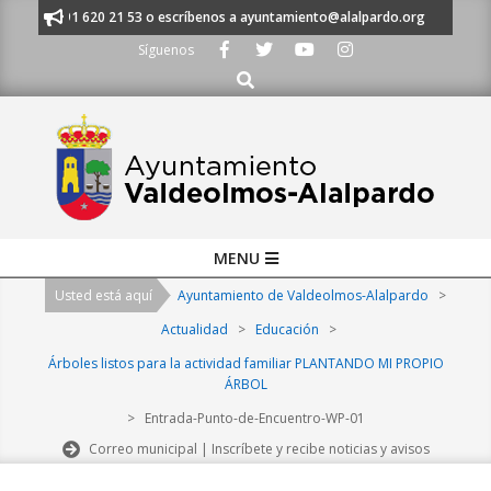
Skip
anos al 91 620 21 53 o escríbenos a ayuntamiento@alalpardo.org
TE E
to
Síguenos
content
Buscar
Primary
MENU
Navigation
Usted está aquí
Ayuntamiento de Valdeolmos-Alalpardo
>
Menu
Actualidad
>
Educación
>
Árboles listos para la actividad familiar PLANTANDO MI PROPIO
ÁRBOL
>
Entrada-Punto-de-Encuentro-WP-01
Correo municipal | Inscríbete y recibe noticias y avisos