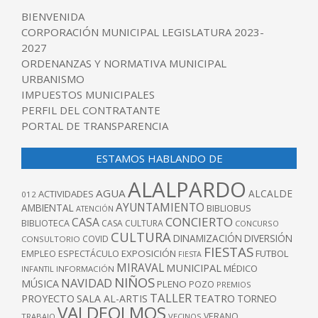
BIENVENIDA
CORPORACIÓN MUNICIPAL LEGISLATURA 2023-
2027
ORDENANZAS Y NORMATIVA MUNICIPAL
URBANISMO
IMPUESTOS MUNICIPALES
PERFIL DEL CONTRATANTE
PORTAL DE TRANSPARENCIA
ESTAMOS HABLANDO DE
ALALPARDO
AGUA
ALCALDE
ACTIVIDADES
012
AYUNTAMIENTO
AMBIENTAL
BIBLIOBUS
ATENCIÓN
CONCIERTO
CASA
BIBLIOTECA
CASA CULTURA
CONCURSO
CULTURA
DINAMIZACIÓN
DIVERSIÓN
COVID
CONSULTORIO
FIESTAS
EXPOSICIÓN
FUTBOL
EMPLEO
ESPECTÁCULO
FIESTA
MIRAVAL
MUNICIPAL
MÉDICO
INFANTIL
INFORMACIÓN
NIÑOS
NAVIDAD
MÚSICA
PLENO
POZO
PREMIOS
TALLER
TEATRO
PROYECTO
SALA AL-ARTIS
TORNEO
VALDEOLMOS
VERANO
TRABAJO
VECINOS