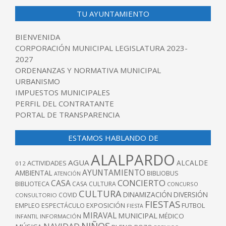
TU AYUNTAMIENTO
BIENVENIDA
CORPORACIÓN MUNICIPAL LEGISLATURA 2023-
2027
ORDENANZAS Y NORMATIVA MUNICIPAL
URBANISMO
IMPUESTOS MUNICIPALES
PERFIL DEL CONTRATANTE
PORTAL DE TRANSPARENCIA
ESTAMOS HABLANDO DE
ALALPARDO
AGUA
ALCALDE
ACTIVIDADES
012
AYUNTAMIENTO
AMBIENTAL
BIBLIOBUS
ATENCIÓN
CONCIERTO
CASA
BIBLIOTECA
CASA CULTURA
CONCURSO
CULTURA
DINAMIZACIÓN
DIVERSIÓN
COVID
CONSULTORIO
FIESTAS
EXPOSICIÓN
FUTBOL
EMPLEO
ESPECTÁCULO
FIESTA
MIRAVAL
MUNICIPAL
MÉDICO
INFANTIL
INFORMACIÓN
NIÑOS