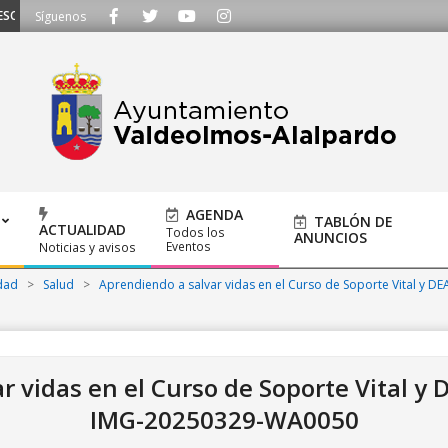
AMOS - Llámanos al 91 620 21 53 o escríbenos a ayuntamiento@alalpardo.or
Síguenos
AGENDA
TABLÓN DE
ACTUALIDAD
Todos los
ANUNCIOS
Eventos
Noticias y avisos
dad
>
Salud
>
Aprendiendo a salvar vidas en el Curso de Soporte Vital y DEA
 vidas en el Curso de Soporte Vital y D
IMG-20250329-WA0050