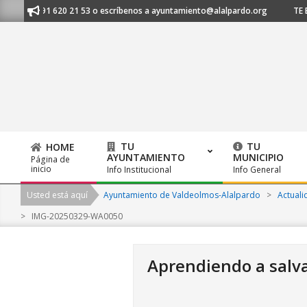
Skip
 al 91 620 21 53 o escríbenos a ayuntamiento@alalpardo.org
TE ESCUCH
to
content
TU
TU
HOME
AYUNTAMIENTO
MUNICIPIO
Página de
Primary
inicio
Info Institucional
Info General
Navigation
Usted está aquí
Ayuntamiento de Valdeolmos-Alalpardo
>
Actuali
Menu
>
IMG-20250329-WA0050
Aprendiendo a salvar