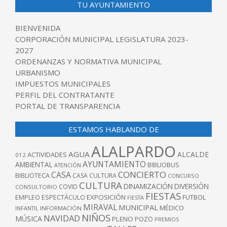
TU AYUNTAMIENTO
BIENVENIDA
CORPORACIÓN MUNICIPAL LEGISLATURA 2023-
2027
ORDENANZAS Y NORMATIVA MUNICIPAL
URBANISMO
IMPUESTOS MUNICIPALES
PERFIL DEL CONTRATANTE
PORTAL DE TRANSPARENCIA
ESTAMOS HABLANDO DE
ALALPARDO
AGUA
ALCALDE
ACTIVIDADES
012
AYUNTAMIENTO
AMBIENTAL
BIBLIOBUS
ATENCIÓN
CONCIERTO
CASA
BIBLIOTECA
CASA CULTURA
CONCURSO
CULTURA
DINAMIZACIÓN
DIVERSIÓN
COVID
CONSULTORIO
FIESTAS
EXPOSICIÓN
FUTBOL
EMPLEO
ESPECTÁCULO
FIESTA
MIRAVAL
MUNICIPAL
MÉDICO
INFANTIL
INFORMACIÓN
NIÑOS
NAVIDAD
MÚSICA
PLENO
POZO
PREMIOS