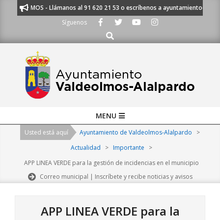
Skip
ESCUCHAMOS - Llámanos al 91 620 21 53 o escríbenos a ayuntamiento@alalpa
to
Síguenos
content
Buscar
Primary
MENU
Navigation
Usted está aquí
Ayuntamiento de Valdeolmos-Alalpardo
>
Menu
Actualidad
>
Importante
>
APP LINEA VERDE para la gestión de incidencias en el municipio
Correo municipal | Inscríbete y recibe noticias y avisos
APP LINEA VERDE para la