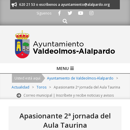
Skip
s al 91 620 21 53 o escríbenos a ayuntamiento@alalpardo.org
TE ESCU
to
Síguenos
content
Buscar
Primary
MENU
Navigation
Usted está aquí
Ayuntamiento de Valdeolmos-Alalpardo
>
Menu
Actualidad
>
Toros
>
Apasionante 2ª jornada del Aula Taurina
Correo municipal | Inscríbete y recibe noticias y avisos
Apasionante 2ª jornada del
Aula Taurina