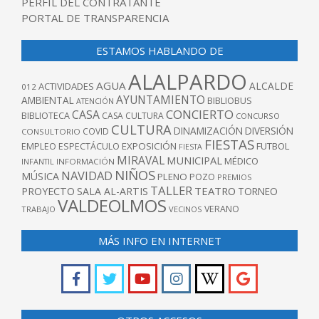
PERFIL DEL CONTRATANTE
PORTAL DE TRANSPARENCIA
ESTAMOS HABLANDO DE
ALALPARDO
AGUA
ALCALDE
ACTIVIDADES
012
AYUNTAMIENTO
AMBIENTAL
BIBLIOBUS
ATENCIÓN
CONCIERTO
CASA
BIBLIOTECA
CASA CULTURA
CONCURSO
CULTURA
DINAMIZACIÓN
DIVERSIÓN
COVID
CONSULTORIO
FIESTAS
EXPOSICIÓN
FUTBOL
EMPLEO
ESPECTÁCULO
FIESTA
MIRAVAL
MUNICIPAL
MÉDICO
INFANTIL
INFORMACIÓN
NIÑOS
NAVIDAD
MÚSICA
PLENO
POZO
PREMIOS
TALLER
TEATRO
PROYECTO
SALA AL-ARTIS
TORNEO
VALDEOLMOS
VERANO
TRABAJO
VECINOS
MÁS INFO EN INTERNET