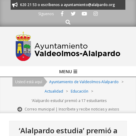
Skip
os al 91 620 21 53 o escríbenos a ayuntamiento@alalpardo.org
TE ESC
to
Síguenos
content
Buscar
Primary
MENU
Navigation
Usted está aquí
Ayuntamiento de Valdeolmos-Alalpardo
>
Menu
Actualidad
>
Educación
>
‘Alalpardo estudia’ premió a 17 estudiantes
Correo municipal | Inscríbete y recibe noticias y avisos
‘Alalpardo estudia’ premió a