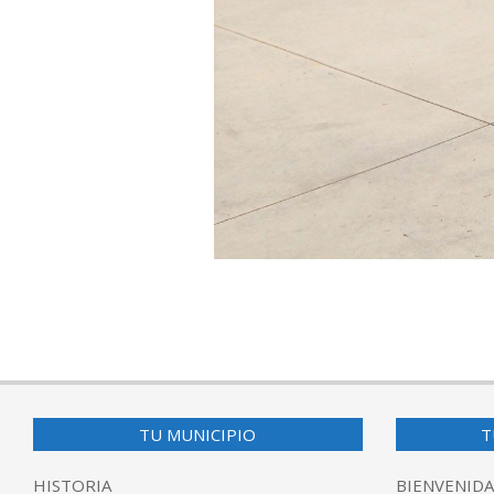
2015-
06-
14
TU MUNICIPIO
T
HISTORIA
BIENVENIDA