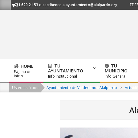
Skip
 al 91 620 21 53 o escríbenos a ayuntamiento@alalpardo.org
TE ESCUC
to
content
TU
TU
HOME
AYUNTAMIENTO
MUNICIPIO
Página de
Primary
inicio
Info Institucional
Info General
Navigation
Usted está aquí
Ayuntamiento de Valdeolmos-Alalpardo
>
Actuali
Menu
Al