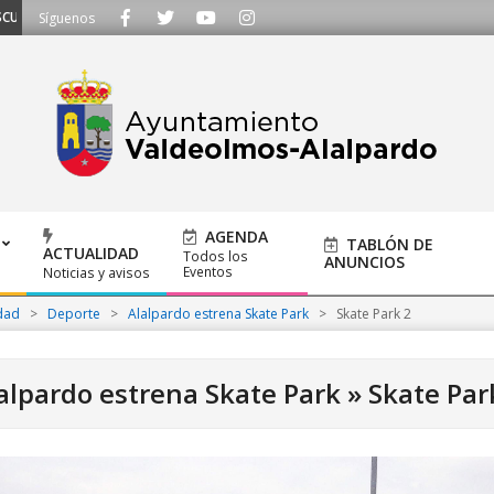
HAMOS - Llámanos al 91 620 21 53 o escríbenos a ayuntamiento@alalpardo.or
Síguenos
AGENDA
TABLÓN DE
ACTUALIDAD
Todos los
ANUNCIOS
Eventos
Noticias y avisos
dad
>
Deporte
>
Alalpardo estrena Skate Park
>
Skate Park 2
alpardo estrena Skate Park »
Skate Par