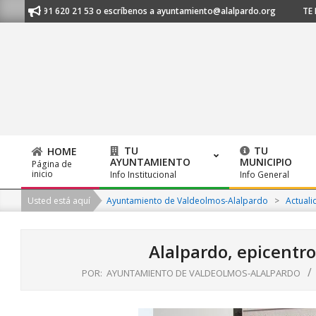
Skip
nos al 91 620 21 53 o escríbenos a ayuntamiento@alalpardo.org
TE ESC
to
content
TU
TU
HOME
AYUNTAMIENTO
MUNICIPIO
Página de
Primary
inicio
Info Institucional
Info General
Navigation
Usted está aquí
Ayuntamiento de Valdeolmos-Alalpardo
>
Actuali
Menu
Alalpardo, epicentro
POR:
AYUNTAMIENTO DE VALDEOLMOS-ALALPARDO