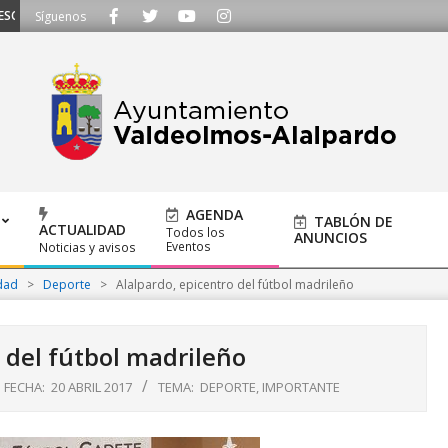
UCHAMOS - Llámanos al 91 620 21 53 o escríbenos a ayuntamiento@alalpardo
Síguenos
AGENDA
TABLÓN DE
ACTUALIDAD
Todos los
ANUNCIOS
Eventos
Noticias y avisos
dad
>
Deporte
>
Alalpardo, epicentro del fútbol madrileño
 del fútbol madrileño
FECHA:
20 ABRIL 2017
TEMA:
DEPORTE
,
IMPORTANTE