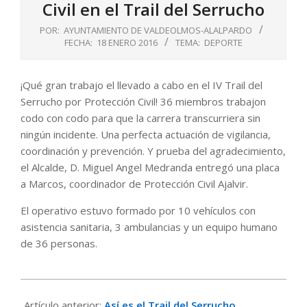
Civil en el Trail del Serrucho
POR:
AYUNTAMIENTO DE VALDEOLMOS-ALALPARDO
FECHA:
18 ENERO 2016
TEMA:
DEPORTE
¡Qué gran trabajo el llevado a cabo en el IV Trail del
Serrucho por Protección Civil! 36 miembros trabajon
codo con codo para que la carrera transcurriera sin
ningún incidente. Una perfecta actuación de vigilancia,
coordinación y prevención. Y prueba del agradecimiento,
el Alcalde, D. Miguel Angel Medranda entregó una placa
a Marcos, coordinador de Protección Civil Ajalvir.
El operativo estuvo formado por 10 vehículos con
asistencia sanitaria, 3 ambulancias y un equipo humano
de 36 personas.
2016-
01-
Artículo anterior:
Así es el Trail del Serrucho