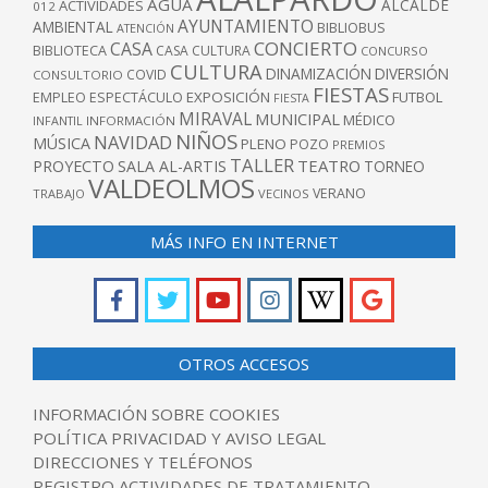
AGUA
ALCALDE
ACTIVIDADES
012
AYUNTAMIENTO
AMBIENTAL
BIBLIOBUS
ATENCIÓN
CONCIERTO
CASA
BIBLIOTECA
CASA CULTURA
CONCURSO
CULTURA
DINAMIZACIÓN
DIVERSIÓN
COVID
CONSULTORIO
FIESTAS
EXPOSICIÓN
FUTBOL
EMPLEO
ESPECTÁCULO
FIESTA
MIRAVAL
MUNICIPAL
MÉDICO
INFANTIL
INFORMACIÓN
NIÑOS
NAVIDAD
MÚSICA
PLENO
POZO
PREMIOS
TALLER
TEATRO
PROYECTO
SALA AL-ARTIS
TORNEO
VALDEOLMOS
VERANO
TRABAJO
VECINOS
MÁS INFO EN INTERNET
OTROS ACCESOS
INFORMACIÓN SOBRE COOKIES
POLÍTICA PRIVACIDAD Y AVISO LEGAL
DIRECCIONES Y TELÉFONOS
REGISTRO ACTIVIDADES DE TRATAMIENTO