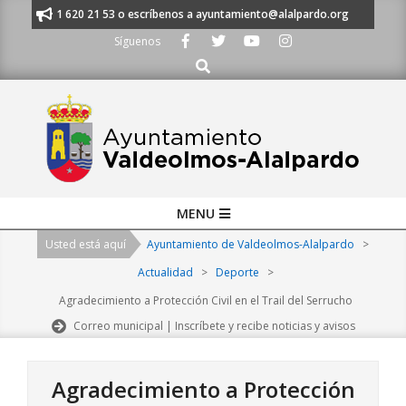
Skip
anos al 91 620 21 53 o escríbenos a ayuntamiento@alalpardo.org
TE ES
to
Síguenos
content
Buscar
Primary
MENU
Navigation
Usted está aquí
Ayuntamiento de Valdeolmos-Alalpardo
>
Menu
Actualidad
>
Deporte
>
Agradecimiento a Protección Civil en el Trail del Serrucho
Correo municipal | Inscríbete y recibe noticias y avisos
Agradecimiento a Protección