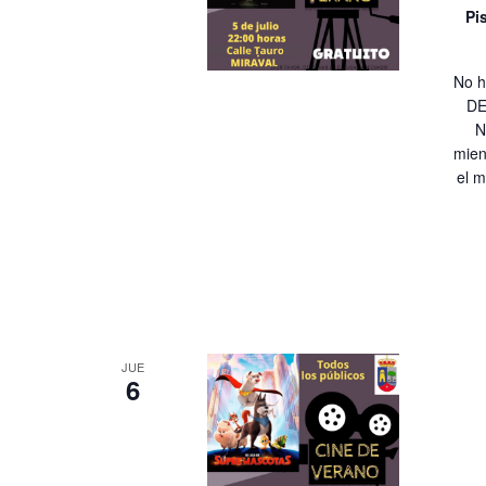
Pi
No h
DE
N
mien
el m
JUE
6