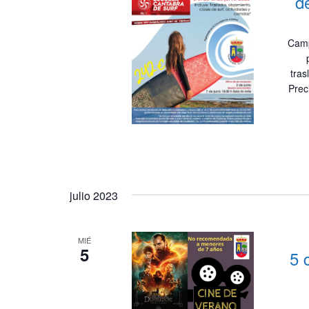
d
Camp
tras
Prec
julio 2023
MIÉ
5
5 