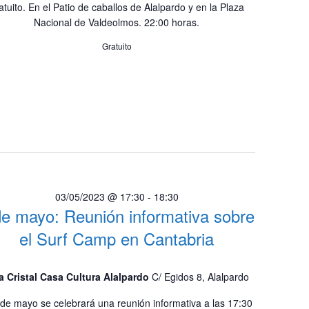
e
atuito. En el Patio de caballos de Alalpardo y en la Plaza
n
v
Nacional de Valdeolmos. 22:00 horas.
i
d
Gratuito
s
e
t
v
a
i
s
d
s
e
t
E
a
v
03/05/2023 @ 17:30
-
18:30
e
s
de mayo: Reunión informativa sobre
n
t
el Surf Camp en Cantabria
o
a Cristal Casa Cultura Alalpardo
C/ Egidos 8, Alalpardo
 de mayo se celebrará una reunión informativa a las 17:30