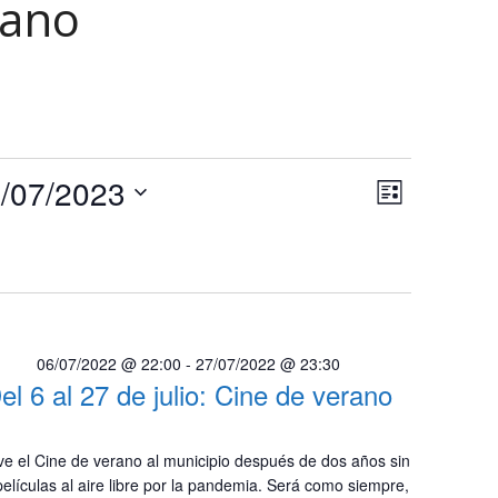
rano
N
N
/07/2023
Lista
a
a
Selecciona
v
la
v
e
fecha.
e
g
a
g
c
06/07/2022 @ 22:00
-
27/07/2022 @ 23:30
a
i
el 6 al 27 de julio: Cine de verano
c
ó
n
i
ve el Cine de verano al municipio después de dos años sin
d
ó
películas al aire libre por la pandemia. Será como siempre,