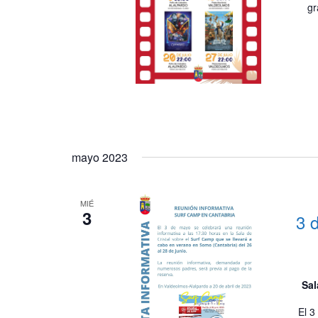
gr
mayo 2023
MIÉ
3
3 
Sal
El 3