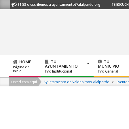
Skip
 620 21 53 o escríbenos a ayuntamiento@alalpardo.org
TE ESCUCHAMOS -
to
content
TU
TU
HOME
AYUNTAMIENTO
MUNICIPIO
Página de
Primary
inicio
Info Institucional
Info General
Navigation
Usted está aquí
Ayuntamiento de Valdeolmos-Alalpardo
>
Evento
Menu
2026-
08-
07