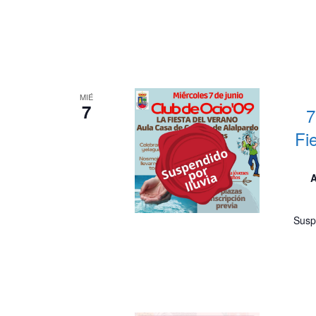
MIÉ
7
7
Fi
A
Susp