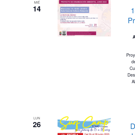
MIÉ
14
1
Pr
A
Proy
d
Cu
Des
A
LUN
26
D