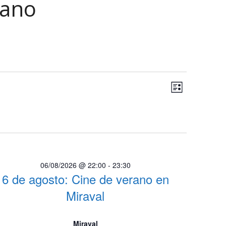
rano
N
N
Lista
a
a
Selecciona
v
la
v
e
fecha.
e
g
a
g
c
06/08/2026 @ 22:00
-
23:30
a
i
6 de agosto: Cine de verano en
c
ó
Miraval
n
i
d
ó
Miraval