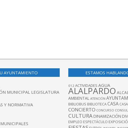
U AYUNTAMIENTO
ESTAMOS HABLAND
AGUA
ACTIVIDADES
012
ALALPARDO
ÓN MUNICIPAL LEGISLATURA
ALCA
AYUNTAM
AMBIENTAL
ATENCIÓN
CASA
BIBLIOBUS
S Y NORMATIVA
BIBLIOTECA
CASA
CONCIERTO
CONCURSO
CONSUL
CULTURA
DINAMIZACIÓN
DI
EXPOSICI
EMPLEO
ESPECTÁCULO
 MUNICIPALES
FIESTAS