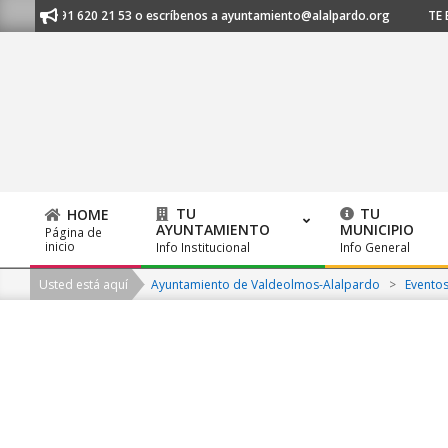
Skip
os al 91 620 21 53 o escríbenos a ayuntamiento@alalpardo.org
TE ESC
to
content
TU
TU
HOME
AYUNTAMIENTO
MUNICIPIO
Página de
Primary
inicio
Info Institucional
Info General
Navigation
Usted está aquí
Ayuntamiento de Valdeolmos-Alalpardo
>
Evento
Menu
2026-
08-
06