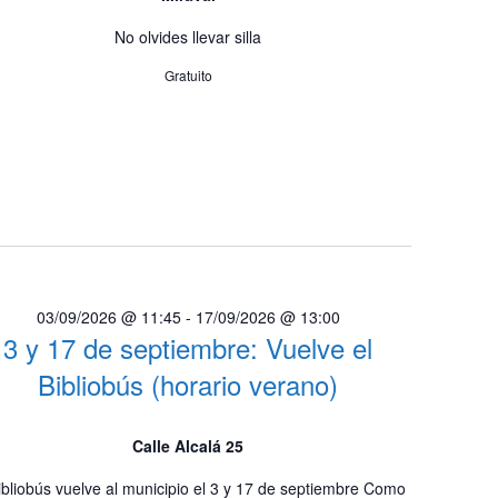
e
n
v
No olvides llevar silla
i
d
Gratuito
s
e
t
v
a
i
s
d
s
e
t
E
a
v
03/09/2026 @ 11:45
-
17/09/2026 @ 13:00
e
s
3 y 17 de septiembre: Vuelve el
n
t
Bibliobús (horario verano)
o
Calle Alcalá 25
ibliobús vuelve al municipio el 3 y 17 de septiembre Como