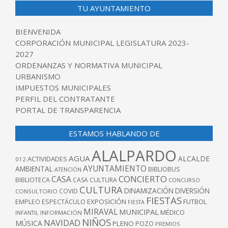
TU AYUNTAMIENTO
BIENVENIDA
CORPORACIÓN MUNICIPAL LEGISLATURA 2023-
2027
ORDENANZAS Y NORMATIVA MUNICIPAL
URBANISMO
IMPUESTOS MUNICIPALES
PERFIL DEL CONTRATANTE
PORTAL DE TRANSPARENCIA
ESTAMOS HABLANDO DE
ALALPARDO
AGUA
ALCALDE
ACTIVIDADES
012
AYUNTAMIENTO
AMBIENTAL
BIBLIOBUS
ATENCIÓN
CONCIERTO
CASA
BIBLIOTECA
CASA CULTURA
CONCURSO
CULTURA
DINAMIZACIÓN
DIVERSIÓN
COVID
CONSULTORIO
FIESTAS
EXPOSICIÓN
FUTBOL
EMPLEO
ESPECTÁCULO
FIESTA
MIRAVAL
MUNICIPAL
MÉDICO
INFANTIL
INFORMACIÓN
NIÑOS
NAVIDAD
MÚSICA
PLENO
POZO
PREMIOS