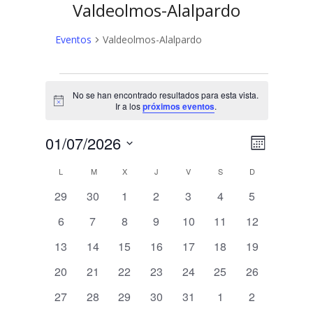
Valdeolmos-Alalpardo
Eventos
Valdeolmos-Alalpardo
Eventos
No se han encontrado resultados para esta vista.
Aviso
Ir a los
próximos eventos
.
N
N
01/07/2026
Mes
a
Selecciona
a
C
L
LUNES
M
MARTES
X
MIÉRCOLES
J
JUEVES
V
VIERNES
S
SÁBADO
D
DOMINGO
v
la
v
fecha.
e
0
0
0
0
0
0
0
a
29
30
1
2
3
4
5
e
eventos
eventos
eventos
eventos
eventos
eventos
eventos
g
l
0
0
0
0
0
0
0
6
7
8
9
10
11
12
a
g
eventos
eventos
eventos
eventos
eventos
eventos
eventos
e
0
0
0
0
0
0
0
13
14
15
16
17
18
19
c
a
eventos
eventos
eventos
eventos
eventos
eventos
eventos
i
n
0
0
0
0
0
0
0
20
21
22
23
24
25
26
c
ó
eventos
eventos
eventos
eventos
eventos
eventos
eventos
d
0
0
0
0
0
0
0
27
28
29
30
31
1
2
n
i
eventos
eventos
eventos
eventos
eventos
eventos
eventos