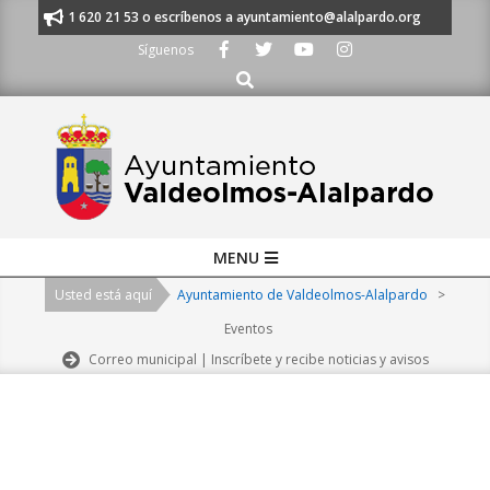
Skip
nos al 91 620 21 53 o escríbenos a ayuntamiento@alalpardo.org
TE ES
to
Síguenos
content
Buscar
Primary
MENU
Navigation
Usted está aquí
Ayuntamiento de Valdeolmos-Alalpardo
>
Menu
Eventos
Correo municipal | Inscríbete y recibe noticias y avisos
2026-
08-
07