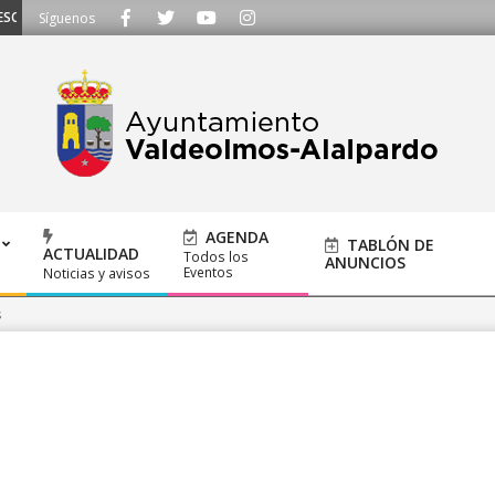
UCHAMOS - Llámanos al 91 620 21 53 o escríbenos a ayuntamiento@alalpardo
Síguenos
AGENDA
TABLÓN DE
ACTUALIDAD
Todos los
ANUNCIOS
Eventos
Noticias y avisos
s