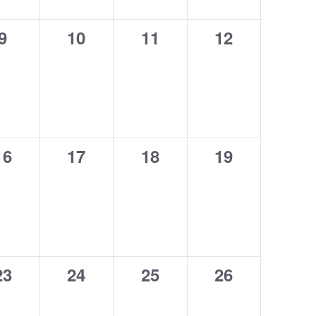
e
n
v
0
0
0
0
9
10
11
12
i
d
s
eventos,
eventos,
eventos,
eventos,
e
t
v
a
i
s
d
s
e
0
0
0
0
16
17
18
19
t
E
eventos,
eventos,
eventos,
eventos,
a
v
e
s
n
t
o
0
0
0
0
23
24
25
26
eventos,
eventos,
eventos,
eventos,