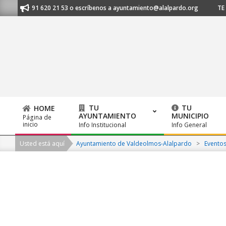
Skip
anos al 91 620 21 53 o escríbenos a ayuntamiento@alalpardo.org
TE ES
to
content
TU
TU
HOME
AYUNTAMIENTO
MUNICIPIO
Página de
Primary
inicio
Info Institucional
Info General
Navigation
Usted está aquí
Ayuntamiento de Valdeolmos-Alalpardo
>
Evento
Menu
2026-
08-
07