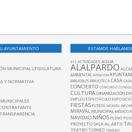
U AYUNTAMIENTO
ESTAMOS HABLAND
AGUA
ACTIVIDADES
012
ALALPARDO
ÓN MUNICIPAL LEGISLATURA
ALCA
AYUNTAM
AMBIENTAL
ATENCIÓN
CASA
BIBLIOBUS
S Y NORMATIVA
BIBLIOTECA
CASA
CONCIERTO
CONCURSO
CONSUL
CULTURA
DINAMIZACIÓN
DI
EXPOSICI
EMPLEO
ESPECTÁCULO
 MUNICIPALES
FIESTAS
FUTBOL
INFANTIL
INFOR
 CONTRATANTE
MIRAVAL
MUNICIPAL
MÉDICO
 TRANSPARENCIA
NIÑOS
NAVIDAD
PLENO
POZ
TA
PROYECTO
SALA AL-ARTIS
TEATRO
TORNEO
TRABAJO