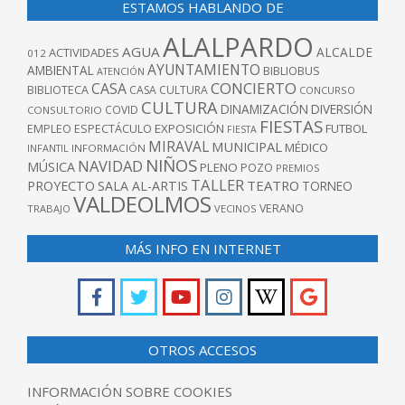
ESTAMOS HABLANDO DE
ALALPARDO
AGUA
ALCALDE
ACTIVIDADES
012
AYUNTAMIENTO
AMBIENTAL
BIBLIOBUS
ATENCIÓN
CONCIERTO
CASA
BIBLIOTECA
CASA CULTURA
CONCURSO
CULTURA
DINAMIZACIÓN
DIVERSIÓN
COVID
CONSULTORIO
FIESTAS
EXPOSICIÓN
FUTBOL
EMPLEO
ESPECTÁCULO
FIESTA
MIRAVAL
MUNICIPAL
MÉDICO
INFANTIL
INFORMACIÓN
NIÑOS
NAVIDAD
MÚSICA
PLENO
POZO
PREMIOS
TALLER
TEATRO
PROYECTO
SALA AL-ARTIS
TORNEO
VALDEOLMOS
VERANO
TRABAJO
VECINOS
MÁS INFO EN INTERNET
OTROS ACCESOS
INFORMACIÓN SOBRE COOKIES