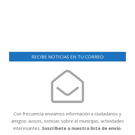
d
ó
e
n
v
i
d
s
e
t
v
a
RECIBE NOTICIAS EN TU CORREO
i
s
d
s
e
t
E
a
v
e
s
n
t
Con frecuencia enviamos información a ciudadanos y
o
amigos: avisos, noticias sobre el municipio, actividades
interesantes.
Suscríbete a nuestra lista de envío.