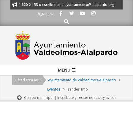
Skip
nos al 91 620 21 53 o escríbenos a ayuntamiento@alalpardo.org
TE ES
to
Síguenos
content
Buscar
Primary
MENU
Navigation
Usted está aquí
Ayuntamiento de Valdeolmos-Alalpardo
>
Menu
Eventos
>
senderismo
Correo municipal | Inscríbete y recibe noticias y avisos
2026-
08-
07