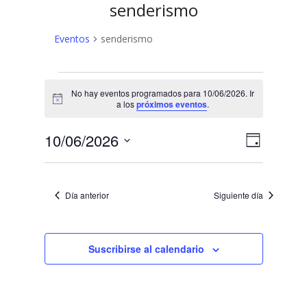
senderismo
Eventos
senderismo
Eventos
No hay eventos programados para 10/06/2026. Ir
en
Aviso
a los
próximos eventos
.
10/06/2026
N
N
10/06/2026
Día
a
Selecciona
a
v
la
v
fecha.
e
Día anterior
Siguiente día
e
g
a
g
c
Suscribirse al calendario
a
i
c
ó
n
i