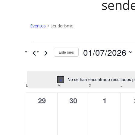
send
Eventos
senderismo
Eventos
01/07/2026
Este mes
No se han encontrado resultados par
C
L
LUNES
M
MARTES
X
MIÉRCOLES
J
JUEV
a
0
0
0
29
30
1
l
eventos,
eventos,
eventos,
e
n