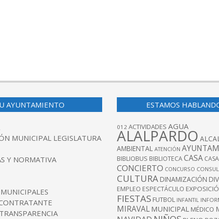
U AYUNTAMIENTO
ESTAMOS HABLAND
AGUA
ACTIVIDADES
012
ALALPARDO
ÓN MUNICIPAL LEGISLATURA
ALCA
AYUNTAM
AMBIENTAL
ATENCIÓN
CASA
BIBLIOBUS
S Y NORMATIVA
BIBLIOTECA
CASA
CONCIERTO
CONCURSO
CONSUL
CULTURA
DINAMIZACIÓN
DI
EXPOSICI
EMPLEO
ESPECTÁCULO
 MUNICIPALES
FIESTAS
FUTBOL
INFANTIL
INFOR
 CONTRATANTE
MIRAVAL
MUNICIPAL
MÉDICO
 TRANSPARENCIA
NIÑOS