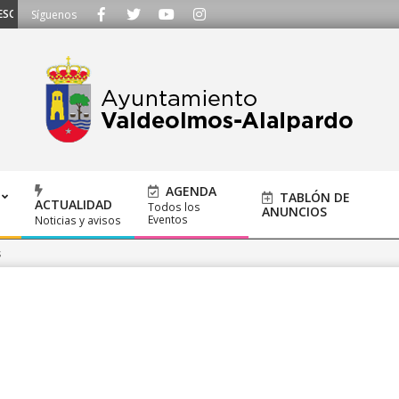
UCHAMOS - Llámanos al 91 620 21 53 o escríbenos a ayuntamiento@alalpardo
Síguenos
AGENDA
TABLÓN DE
ACTUALIDAD
Todos los
ANUNCIOS
Eventos
Noticias y avisos
s