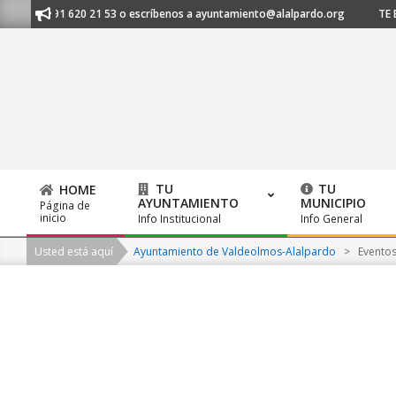
Skip
nos al 91 620 21 53 o escríbenos a ayuntamiento@alalpardo.org
TE ESC
to
content
TU
TU
HOME
AYUNTAMIENTO
MUNICIPIO
Página de
Primary
inicio
Info Institucional
Info General
Navigation
Usted está aquí
Ayuntamiento de Valdeolmos-Alalpardo
>
Evento
Menu
2026-
08-
08