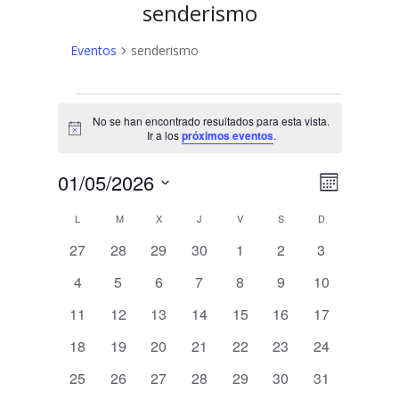
senderismo
Eventos
senderismo
Eventos
No se han encontrado resultados para esta vista.
Aviso
Ir a los
próximos eventos
.
N
N
01/05/2026
Mes
a
Selecciona
a
C
L
LUNES
M
MARTES
X
MIÉRCOLES
J
JUEVES
V
VIERNES
S
SÁBADO
D
DOMINGO
v
la
v
fecha.
e
0
0
0
0
0
0
0
a
27
28
29
30
1
2
3
e
eventos
eventos
eventos
eventos
eventos
eventos
eventos
g
l
0
0
0
0
0
0
0
4
5
6
7
8
9
10
a
g
eventos
eventos
eventos
eventos
eventos
eventos
eventos
e
0
0
0
0
0
0
0
11
12
13
14
15
16
17
c
a
eventos
eventos
eventos
eventos
eventos
eventos
eventos
i
n
0
0
0
0
0
0
0
18
19
20
21
22
23
24
c
ó
eventos
eventos
eventos
eventos
eventos
eventos
eventos
d
0
0
0
0
0
0
0
25
26
27
28
29
30
31
n
i
eventos
eventos
eventos
eventos
eventos
eventos
eventos