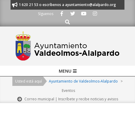
Skip
nos al 91 620 21 53 o escríbenos a ayuntamiento@alalpardo.org
TE ES
to
Síguenos
content
Buscar
Primary
MENU
Navigation
Usted está aquí
Ayuntamiento de Valdeolmos-Alalpardo
>
Menu
Eventos
Correo municipal | Inscríbete y recibe noticias y avisos
2026-
08-
08