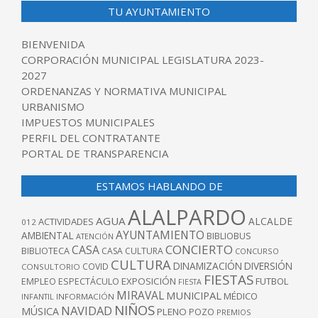
TU AYUNTAMIENTO
BIENVENIDA
CORPORACIÓN MUNICIPAL LEGISLATURA 2023-
2027
ORDENANZAS Y NORMATIVA MUNICIPAL
URBANISMO
IMPUESTOS MUNICIPALES
PERFIL DEL CONTRATANTE
PORTAL DE TRANSPARENCIA
ESTAMOS HABLANDO DE
ALALPARDO
AGUA
ALCALDE
ACTIVIDADES
012
AYUNTAMIENTO
AMBIENTAL
BIBLIOBUS
ATENCIÓN
CONCIERTO
CASA
BIBLIOTECA
CASA CULTURA
CONCURSO
CULTURA
DINAMIZACIÓN
DIVERSIÓN
COVID
CONSULTORIO
FIESTAS
EXPOSICIÓN
FUTBOL
EMPLEO
ESPECTÁCULO
FIESTA
MIRAVAL
MUNICIPAL
MÉDICO
INFANTIL
INFORMACIÓN
NIÑOS
NAVIDAD
MÚSICA
PLENO
POZO
PREMIOS