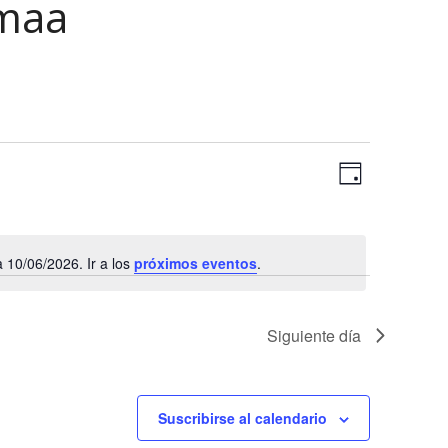
maa
N
N
Día
a
a
Selecciona
v
la
v
e
fecha.
10/06/2026. Ir a los
próximos eventos
.
e
g
Aviso
a
g
c
a
Siguiente día
i
c
ó
n
i
Suscribirse al calendario
d
ó