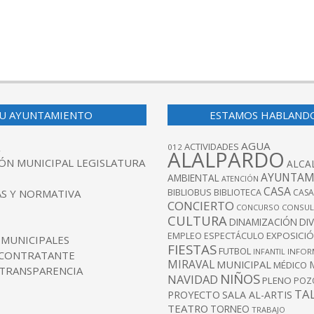
U AYUNTAMIENTO
ESTAMOS HABLAND
AGUA
ACTIVIDADES
012
ALALPARDO
ÓN MUNICIPAL LEGISLATURA
ALCA
AYUNTAM
AMBIENTAL
ATENCIÓN
CASA
BIBLIOBUS
S Y NORMATIVA
BIBLIOTECA
CASA
CONCIERTO
CONCURSO
CONSUL
CULTURA
DINAMIZACIÓN
DI
EXPOSICI
EMPLEO
ESPECTÁCULO
 MUNICIPALES
FIESTAS
FUTBOL
INFANTIL
INFOR
 CONTRATANTE
MIRAVAL
MUNICIPAL
MÉDICO
 TRANSPARENCIA
NIÑOS
NAVIDAD
PLENO
POZ
TA
PROYECTO
SALA AL-ARTIS
TEATRO
TORNEO
TRABAJO