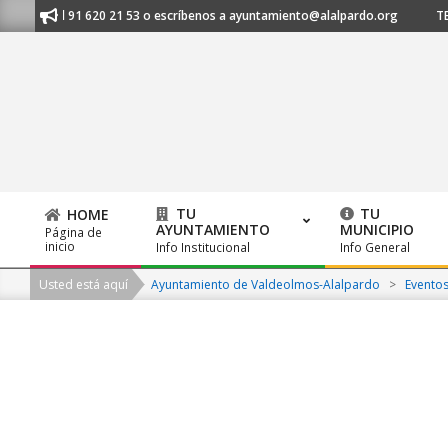
Skip
manos al 91 620 21 53 o escríbenos a ayuntamiento@alalpardo.org
TE E
to
content
TU
TU
HOME
AYUNTAMIENTO
MUNICIPIO
Página de
Primary
inicio
Info Institucional
Info General
Navigation
Usted está aquí
Ayuntamiento de Valdeolmos-Alalpardo
>
Evento
Menu
2026-
08-
07