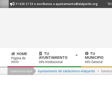
Skip
nos al 91 620 21 53 o escríbenos a ayuntamiento@alalpardo.org
TE ES
to
content
TU
TU
HOME
AYUNTAMIENTO
MUNICIPIO
Página de
Primary
inicio
Info Institucional
Info General
Navigation
Usted está aquí
Ayuntamiento de Valdeolmos-Alalpardo
>
Evento
Menu
2026-
08-
06