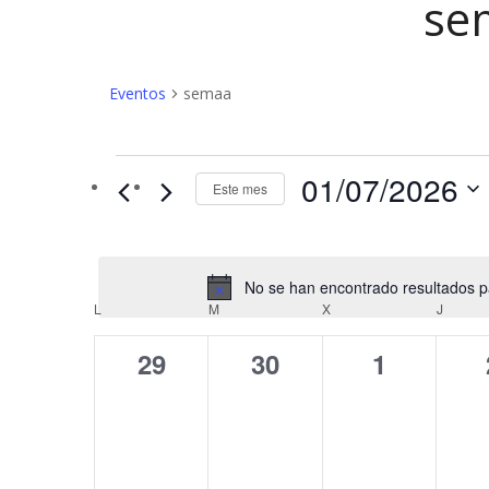
se
Eventos
semaa
Eventos
01/07/2026
Este mes
No se han encontrado resultados par
C
L
LUNES
M
MARTES
X
MIÉRCOLES
J
JUEV
a
0
0
0
29
30
1
l
eventos,
eventos,
eventos,
e
n