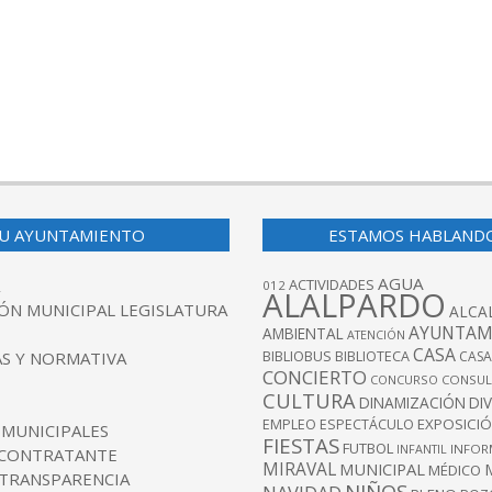
U AYUNTAMIENTO
ESTAMOS HABLAND
AGUA
ACTIVIDADES
012
ALALPARDO
ÓN MUNICIPAL LEGISLATURA
ALCA
AYUNTAM
AMBIENTAL
ATENCIÓN
CASA
BIBLIOBUS
S Y NORMATIVA
BIBLIOTECA
CASA
CONCIERTO
CONCURSO
CONSUL
CULTURA
DINAMIZACIÓN
DI
EXPOSICI
EMPLEO
ESPECTÁCULO
 MUNICIPALES
FIESTAS
FUTBOL
INFANTIL
INFOR
 CONTRATANTE
MIRAVAL
MUNICIPAL
MÉDICO
 TRANSPARENCIA
NIÑOS