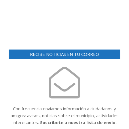
d
ó
e
n
v
i
d
s
e
t
v
a
RECIBE NOTICIAS EN TU CORREO
i
s
d
s
e
t
E
a
v
e
s
n
t
Con frecuencia enviamos información a ciudadanos y
o
amigos: avisos, noticias sobre el municipio, actividades
interesantes.
Suscríbete a nuestra lista de envío.