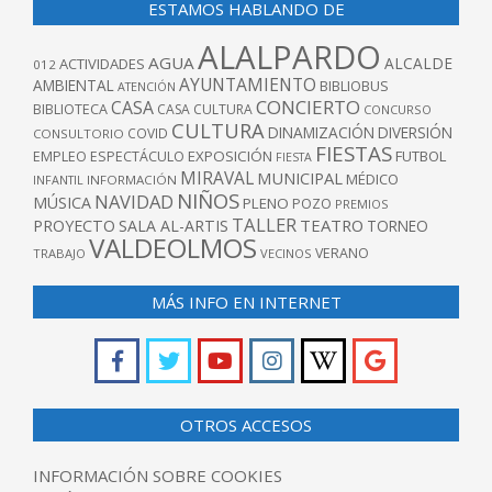
ESTAMOS HABLANDO DE
ALALPARDO
AGUA
ALCALDE
ACTIVIDADES
012
AYUNTAMIENTO
AMBIENTAL
BIBLIOBUS
ATENCIÓN
CONCIERTO
CASA
BIBLIOTECA
CASA CULTURA
CONCURSO
CULTURA
DINAMIZACIÓN
DIVERSIÓN
COVID
CONSULTORIO
FIESTAS
EXPOSICIÓN
FUTBOL
EMPLEO
ESPECTÁCULO
FIESTA
MIRAVAL
MUNICIPAL
MÉDICO
INFANTIL
INFORMACIÓN
NIÑOS
NAVIDAD
MÚSICA
PLENO
POZO
PREMIOS
TALLER
TEATRO
PROYECTO
SALA AL-ARTIS
TORNEO
VALDEOLMOS
VERANO
TRABAJO
VECINOS
MÁS INFO EN INTERNET
OTROS ACCESOS
INFORMACIÓN SOBRE COOKIES