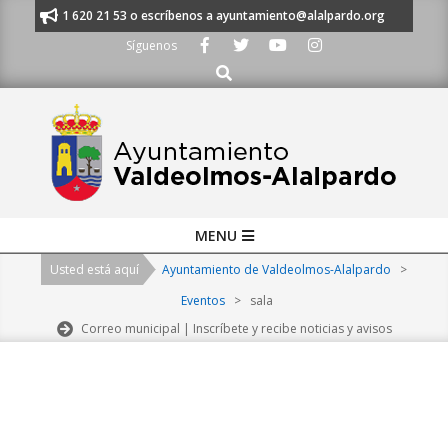
Skip
nos al 91 620 21 53 o escríbenos a ayuntamiento@alalpardo.org
TE ES
to
Síguenos
content
Buscar
Primary
MENU
Navigation
Usted está aquí
Ayuntamiento de Valdeolmos-Alalpardo
>
Menu
Eventos
>
sala
Correo municipal | Inscríbete y recibe noticias y avisos
2026-
08-
10