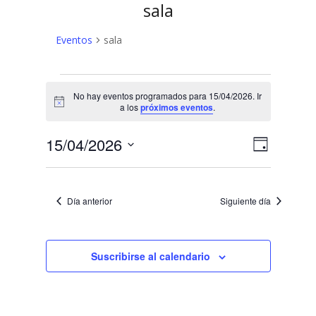
sala
Eventos
sala
Eventos
No hay eventos programados para 15/04/2026. Ir
en
Aviso
a los
próximos eventos
.
15/04/2026
N
N
15/04/2026
Día
a
Selecciona
a
v
la
v
fecha.
e
Día anterior
Siguiente día
e
g
a
g
c
Suscribirse al calendario
a
i
c
ó
n
i