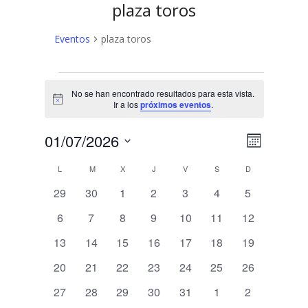
plaza toros
Eventos
plaza toros
Eventos
No se han encontrado resultados para esta vista.
Aviso
Ir a los
próximos eventos
.
N
N
01/07/2026
Mes
a
Selecciona
a
C
L
LUNES
M
MARTES
X
MIÉRCOLES
J
JUEVES
V
VIERNES
S
SÁBADO
D
DOMINGO
v
la
v
fecha.
e
0
0
0
0
0
0
0
a
29
30
1
2
3
4
5
e
eventos
eventos
eventos
eventos
eventos
eventos
eventos
g
l
0
0
0
0
0
0
0
6
7
8
9
10
11
12
a
g
eventos
eventos
eventos
eventos
eventos
eventos
eventos
e
0
0
0
0
0
0
0
13
14
15
16
17
18
19
c
a
eventos
eventos
eventos
eventos
eventos
eventos
eventos
i
n
0
0
0
0
0
0
0
20
21
22
23
24
25
26
c
ó
eventos
eventos
eventos
eventos
eventos
eventos
eventos
d
0
0
0
0
0
0
0
27
28
29
30
31
1
2
n
i
eventos
eventos
eventos
eventos
eventos
eventos
eventos