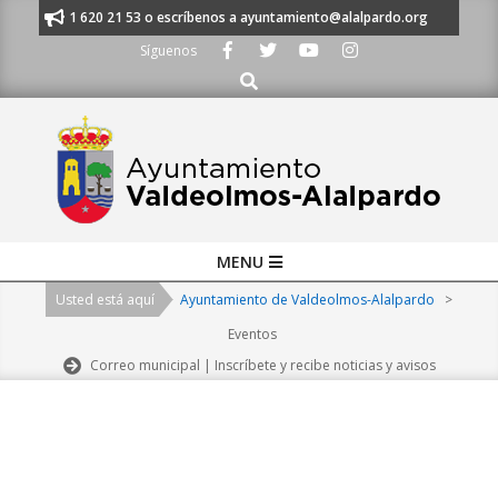
Skip
nos al 91 620 21 53 o escríbenos a ayuntamiento@alalpardo.org
TE ES
to
Síguenos
content
Buscar
Primary
MENU
Navigation
Usted está aquí
Ayuntamiento de Valdeolmos-Alalpardo
>
Menu
Eventos
Correo municipal | Inscríbete y recibe noticias y avisos
2026-
08-
07