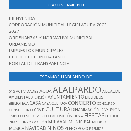
TU AYUNTAMIENTO
BIENVENIDA
CORPORACIÓN MUNICIPAL LEGISLATURA 2023-
2027
ORDENANZAS Y NORMATIVA MUNICIPAL
URBANISMO
IMPUESTOS MUNICIPALES
PERFIL DEL CONTRATANTE
PORTAL DE TRANSPARENCIA
ESTAMOS HABLANDO DE
ALALPARDO
AGUA
ALCALDE
ACTIVIDADES
012
AYUNTAMIENTO
AMBIENTAL
BIBLIOBUS
ATENCIÓN
CONCIERTO
CASA
BIBLIOTECA
CASA CULTURA
CONCURSO
CULTURA
DINAMIZACIÓN
DIVERSIÓN
COVID
CONSULTORIO
FIESTAS
EXPOSICIÓN
FUTBOL
EMPLEO
ESPECTÁCULO
FIESTA
MIRAVAL
MUNICIPAL
MÉDICO
INFANTIL
INFORMACIÓN
NIÑOS
NAVIDAD
MÚSICA
PLENO
POZO
PREMIOS