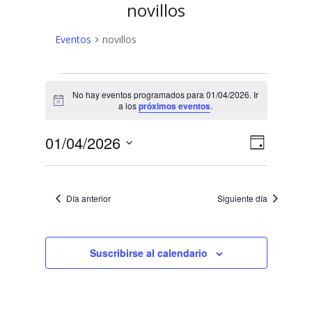
novillos
Eventos
novillos
Eventos
No hay eventos programados para 01/04/2026. Ir
en
Aviso
a los
próximos eventos
.
01/04/2026
N
N
01/04/2026
Día
a
Selecciona
a
v
la
v
fecha.
e
Día anterior
Siguiente día
e
g
a
g
c
Suscribirse al calendario
a
i
c
ó
n
i