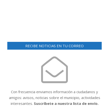
d
ó
e
n
v
i
d
s
e
t
v
a
RECIBE NOTICIAS EN TU CORREO
i
s
d
s
e
t
E
a
v
e
s
n
t
Con frecuencia enviamos información a ciudadanos y
o
amigos: avisos, noticias sobre el municipio, actividades
interesantes.
Suscríbete a nuestra lista de envío.