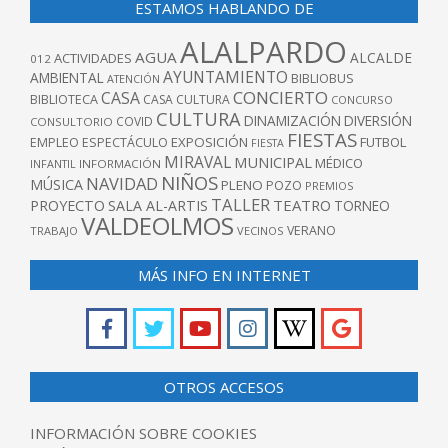
ESTAMOS HABLANDO DE
ALALPARDO
AGUA
ALCALDE
ACTIVIDADES
012
AYUNTAMIENTO
AMBIENTAL
BIBLIOBUS
ATENCIÓN
CONCIERTO
CASA
BIBLIOTECA
CASA CULTURA
CONCURSO
CULTURA
DINAMIZACIÓN
DIVERSIÓN
COVID
CONSULTORIO
FIESTAS
EXPOSICIÓN
FUTBOL
EMPLEO
ESPECTÁCULO
FIESTA
MIRAVAL
MUNICIPAL
MÉDICO
INFANTIL
INFORMACIÓN
NIÑOS
NAVIDAD
MÚSICA
PLENO
POZO
PREMIOS
TALLER
TEATRO
PROYECTO
SALA AL-ARTIS
TORNEO
VALDEOLMOS
VERANO
TRABAJO
VECINOS
MÁS INFO EN INTERNET
OTROS ACCESOS
INFORMACIÓN SOBRE COOKIES