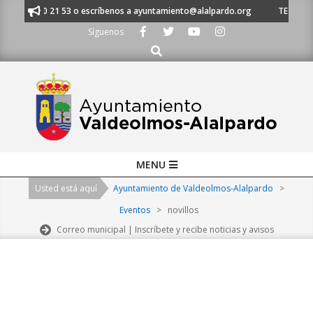
Skip
 al 91 620 21 53 o escríbenos a ayuntamiento@alalpardo.org
TE ESCUCH
to
Síguenos
content
Buscar
Primary
MENU
Navigation
Usted está aquí
Ayuntamiento de Valdeolmos-Alalpardo
>
Menu
Eventos
>
novillos
Correo municipal | Inscríbete y recibe noticias y avisos
2026-
08-
06