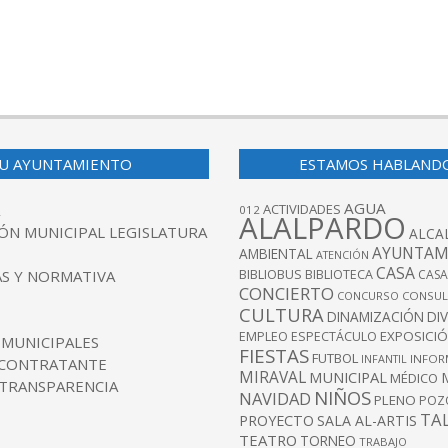
U AYUNTAMIENTO
ESTAMOS HABLAND
AGUA
ACTIVIDADES
012
ALALPARDO
ÓN MUNICIPAL LEGISLATURA
ALCA
AYUNTAM
AMBIENTAL
ATENCIÓN
CASA
BIBLIOBUS
S Y NORMATIVA
BIBLIOTECA
CASA
CONCIERTO
CONCURSO
CONSUL
CULTURA
DINAMIZACIÓN
DI
EXPOSICI
EMPLEO
ESPECTÁCULO
 MUNICIPALES
FIESTAS
FUTBOL
INFANTIL
INFOR
 CONTRATANTE
MIRAVAL
MUNICIPAL
MÉDICO
 TRANSPARENCIA
NIÑOS
NAVIDAD
PLENO
POZ
TA
PROYECTO
SALA AL-ARTIS
TEATRO
TORNEO
TRABAJO