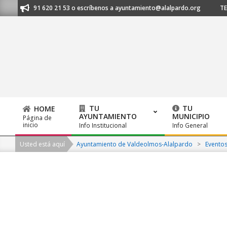
Skip
anos al 91 620 21 53 o escríbenos a ayuntamiento@alalpardo.org
TE E
to
content
TU
TU
HOME
AYUNTAMIENTO
MUNICIPIO
Página de
Primary
inicio
Info Institucional
Info General
Navigation
Usted está aquí
Ayuntamiento de Valdeolmos-Alalpardo
>
Evento
Menu
2026-
08-
08