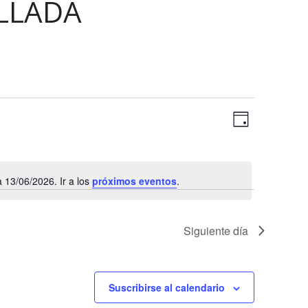
LLADA
N
N
Día
a
a
Selecciona
v
la
v
e
fecha.
13/06/2026. Ir a los
próximos eventos
.
e
g
Aviso
a
g
c
a
Siguiente día
i
c
ó
n
i
Suscribirse al calendario
d
ó