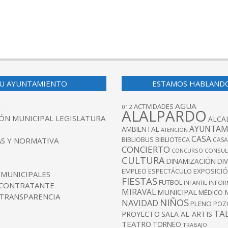
U AYUNTAMIENTO
ESTAMOS HABLAND
AGUA
ACTIVIDADES
012
ALALPARDO
ÓN MUNICIPAL LEGISLATURA
ALCA
AYUNTAM
AMBIENTAL
ATENCIÓN
CASA
BIBLIOBUS
S Y NORMATIVA
BIBLIOTECA
CASA
CONCIERTO
CONCURSO
CONSUL
CULTURA
DINAMIZACIÓN
DI
EXPOSICI
EMPLEO
ESPECTÁCULO
 MUNICIPALES
FIESTAS
FUTBOL
INFANTIL
INFOR
 CONTRATANTE
MIRAVAL
MUNICIPAL
MÉDICO
 TRANSPARENCIA
NIÑOS
NAVIDAD
PLENO
POZ
TA
PROYECTO
SALA AL-ARTIS
TEATRO
TORNEO
TRABAJO