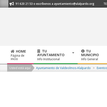
Skip
anos al 91 620 21 53 o escríbenos a ayuntamiento@alalpardo.org
TE E
to
content
TU
TU
HOME
AYUNTAMIENTO
MUNICIPIO
Página de
Primary
inicio
Info Institucional
Info General
Navigation
Usted está aquí
Ayuntamiento de Valdeolmos-Alalpardo
>
Evento
Menu
2026-
08-
07