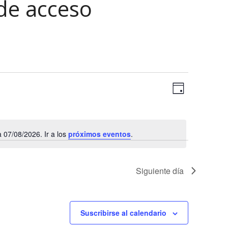
de acceso
N
N
Día
a
a
Selecciona
v
la
v
e
fecha.
07/08/2026. Ir a los
próximos eventos
.
e
g
Aviso
a
g
c
a
Siguiente día
i
c
ó
n
i
Suscribirse al calendario
d
ó