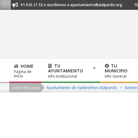
Skip
manos al 91 620 21 53 o escríbenos a ayuntamiento@alalpardo.org
TE E
to
content
TU
TU
HOME
AYUNTAMIENTO
MUNICIPIO
Página de
Primary
inicio
Info Institucional
Info General
Navigation
Usted está aquí
Ayuntamiento de Valdeolmos-Alalpardo
>
Evento
Menu
2026-
08-
06