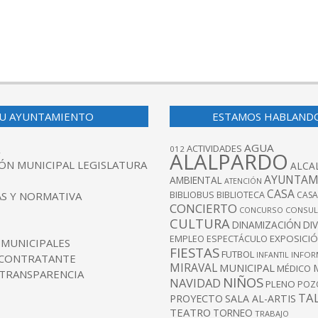
U AYUNTAMIENTO
ESTAMOS HABLAND
AGUA
ACTIVIDADES
012
ALALPARDO
ÓN MUNICIPAL LEGISLATURA
ALCA
AYUNTAM
AMBIENTAL
ATENCIÓN
CASA
BIBLIOBUS
S Y NORMATIVA
BIBLIOTECA
CASA
CONCIERTO
CONCURSO
CONSUL
CULTURA
DINAMIZACIÓN
DI
EXPOSICI
EMPLEO
ESPECTÁCULO
 MUNICIPALES
FIESTAS
FUTBOL
INFANTIL
INFOR
 CONTRATANTE
MIRAVAL
MUNICIPAL
MÉDICO
 TRANSPARENCIA
NIÑOS
NAVIDAD
PLENO
POZ
TA
PROYECTO
SALA AL-ARTIS
TEATRO
TORNEO
TRABAJO