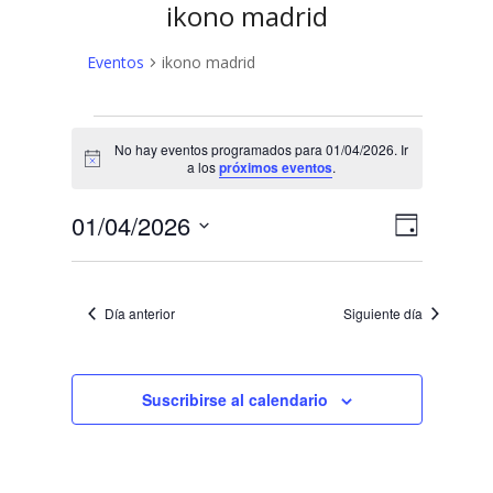
ikono madrid
Eventos
ikono madrid
Eventos
No hay eventos programados para 01/04/2026. Ir
en
Aviso
a los
próximos eventos
.
01/04/2026
N
N
01/04/2026
Día
a
Selecciona
a
v
la
v
fecha.
e
Día anterior
Siguiente día
e
g
a
g
c
Suscribirse al calendario
a
i
c
ó
n
i