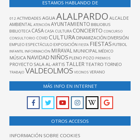
ESTAMOS HABLANDO DE
ALALPARDO
AGUA
ALCALDE
ACTIVIDADES
012
AYUNTAMIENTO
AMBIENTAL
BIBLIOBUS
ATENCIÓN
CONCIERTO
CASA
BIBLIOTECA
CASA CULTURA
CONCURSO
CULTURA
DINAMIZACIÓN
DIVERSIÓN
COVID
CONSULTORIO
FIESTAS
EXPOSICIÓN
FUTBOL
EMPLEO
ESPECTÁCULO
FIESTA
MIRAVAL
MUNICIPAL
MÉDICO
INFANTIL
INFORMACIÓN
NIÑOS
NAVIDAD
MÚSICA
PLENO
POZO
PREMIOS
TALLER
TEATRO
PROYECTO
SALA AL-ARTIS
TORNEO
VALDEOLMOS
VERANO
TRABAJO
VECINOS
MÁS INFO EN INTERNET
OTROS ACCESOS
INFORMACIÓN SOBRE COOKIES