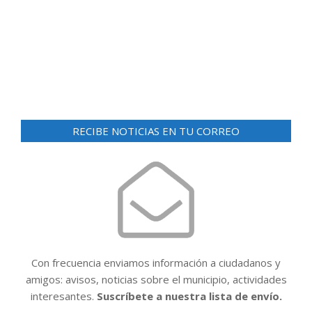
d
ó
e
n
v
i
d
s
e
t
v
a
RECIBE NOTICIAS EN TU CORREO
i
s
d
s
e
t
E
a
v
e
s
n
t
Con frecuencia enviamos información a ciudadanos y
o
amigos: avisos, noticias sobre el municipio, actividades
interesantes.
Suscríbete a nuestra lista de envío.