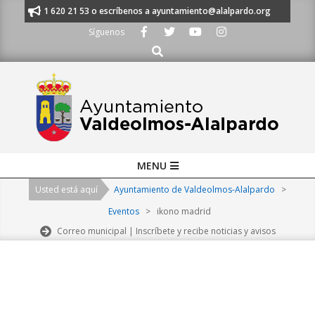
Skip
nos al 91 620 21 53 o escríbenos a ayuntamiento@alalpardo.org
TE ES
to
Síguenos
content
Buscar
Primary
MENU
Navigation
Usted está aquí
Ayuntamiento de Valdeolmos-Alalpardo
>
Menu
Eventos
>
ikono madrid
Correo municipal | Inscríbete y recibe noticias y avisos
2026-
08-
08