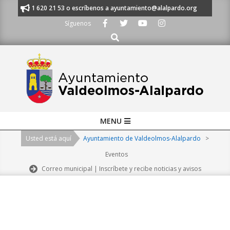
Skip
nos al 91 620 21 53 o escríbenos a ayuntamiento@alalpardo.org
TE ES
to
Síguenos
content
Buscar
Primary
MENU
Navigation
Usted está aquí
Ayuntamiento de Valdeolmos-Alalpardo
>
Menu
Eventos
Correo municipal | Inscríbete y recibe noticias y avisos
2026-
08-
09