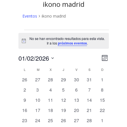
ikono madrid
Eventos
ikono madrid
Eventos
No se han encontrado resultados para esta vista.
Aviso
Ir a los
próximos eventos
.
N
N
01/02/2026
Mes
a
Selecciona
a
C
L
LUNES
M
MARTES
X
MIÉRCOLES
J
JUEVES
V
VIERNES
S
SÁBADO
D
DOMINGO
v
la
v
fecha.
e
0
0
0
0
0
0
0
a
26
27
28
29
30
31
1
e
eventos
eventos
eventos
eventos
eventos
eventos
eventos
g
l
0
0
0
0
0
0
0
2
3
4
5
6
7
8
a
g
eventos
eventos
eventos
eventos
eventos
eventos
eventos
e
0
0
0
0
0
0
0
9
10
11
12
13
14
15
c
a
eventos
eventos
eventos
eventos
eventos
eventos
eventos
i
n
0
0
0
0
0
0
0
16
17
18
19
20
21
22
c
ó
eventos
eventos
eventos
eventos
eventos
eventos
eventos
d
0
0
0
0
0
0
0
23
24
25
26
27
28
1
n
i
eventos
eventos
eventos
eventos
eventos
eventos
eventos