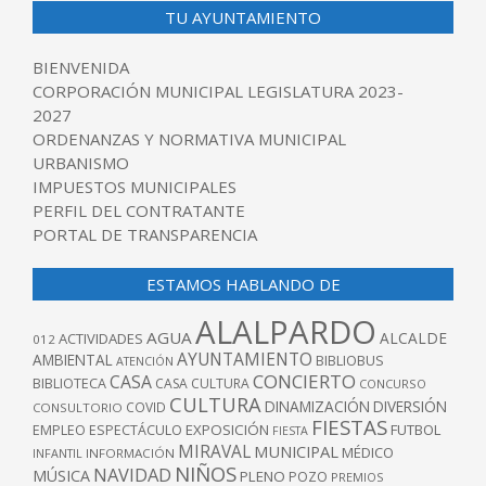
TU AYUNTAMIENTO
BIENVENIDA
CORPORACIÓN MUNICIPAL LEGISLATURA 2023-
2027
ORDENANZAS Y NORMATIVA MUNICIPAL
URBANISMO
IMPUESTOS MUNICIPALES
PERFIL DEL CONTRATANTE
PORTAL DE TRANSPARENCIA
ESTAMOS HABLANDO DE
ALALPARDO
AGUA
ALCALDE
ACTIVIDADES
012
AYUNTAMIENTO
AMBIENTAL
BIBLIOBUS
ATENCIÓN
CONCIERTO
CASA
BIBLIOTECA
CASA CULTURA
CONCURSO
CULTURA
DINAMIZACIÓN
DIVERSIÓN
COVID
CONSULTORIO
FIESTAS
EXPOSICIÓN
FUTBOL
EMPLEO
ESPECTÁCULO
FIESTA
MIRAVAL
MUNICIPAL
MÉDICO
INFANTIL
INFORMACIÓN
NIÑOS
NAVIDAD
MÚSICA
PLENO
POZO
PREMIOS