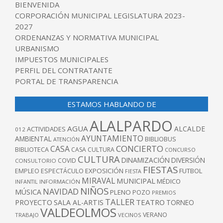
BIENVENIDA
CORPORACIÓN MUNICIPAL LEGISLATURA 2023-
2027
ORDENANZAS Y NORMATIVA MUNICIPAL
URBANISMO
IMPUESTOS MUNICIPALES
PERFIL DEL CONTRATANTE
PORTAL DE TRANSPARENCIA
ESTAMOS HABLANDO DE
ALALPARDO
AGUA
ALCALDE
ACTIVIDADES
012
AYUNTAMIENTO
AMBIENTAL
BIBLIOBUS
ATENCIÓN
CONCIERTO
CASA
BIBLIOTECA
CASA CULTURA
CONCURSO
CULTURA
DINAMIZACIÓN
DIVERSIÓN
COVID
CONSULTORIO
FIESTAS
EXPOSICIÓN
FUTBOL
EMPLEO
ESPECTÁCULO
FIESTA
MIRAVAL
MUNICIPAL
MÉDICO
INFANTIL
INFORMACIÓN
NIÑOS
NAVIDAD
MÚSICA
PLENO
POZO
PREMIOS
TALLER
TEATRO
PROYECTO
SALA AL-ARTIS
TORNEO
VALDEOLMOS
VERANO
TRABAJO
VECINOS