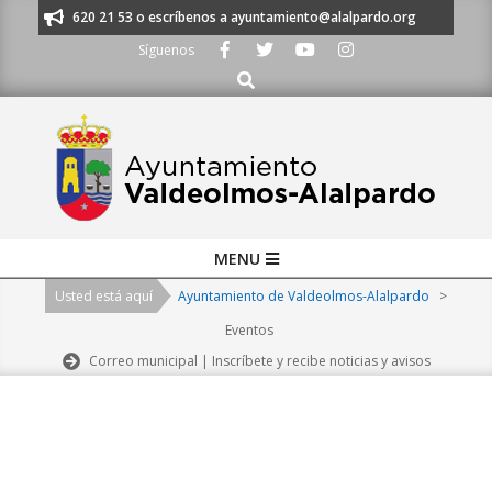
Skip
os al 91 620 21 53 o escríbenos a ayuntamiento@alalpardo.org
TE ESC
to
Síguenos
content
Buscar
Primary
MENU
Navigation
Usted está aquí
Ayuntamiento de Valdeolmos-Alalpardo
>
Menu
Eventos
Correo municipal | Inscríbete y recibe noticias y avisos
2026-
08-
08