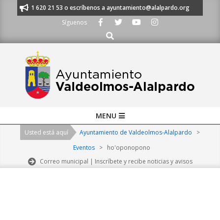
Skip
anos al 91 620 21 53 o escríbenos a ayuntamiento@alalpardo.org
TE ES
to
Síguenos
content
Buscar
Primary
MENU
Navigation
Usted está aquí
Ayuntamiento de Valdeolmos-Alalpardo
>
Menu
Eventos
>
ho'oponopono
Correo municipal | Inscríbete y recibe noticias y avisos
2026-
08-
07