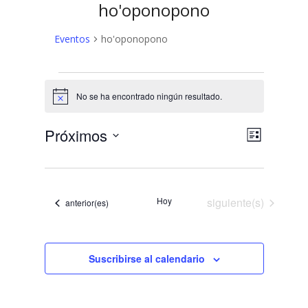
ho'oponopono
Eventos
ho'oponopono
Eventos
No se ha encontrado ningún resultado.
Aviso
N
N
Próximos
Lista
a
Selecciona
a
v
la
v
fecha.
e
Eventos
e
Hoy
siguiente(s)
g
Eventos
anterior(es)
a
g
c
a
i
Suscribirse al calendario
c
ó
n
i