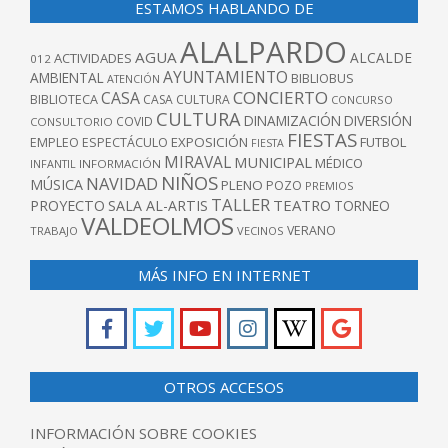
ESTAMOS HABLANDO DE
ALALPARDO
AGUA
ALCALDE
ACTIVIDADES
012
AYUNTAMIENTO
AMBIENTAL
BIBLIOBUS
ATENCIÓN
CONCIERTO
CASA
BIBLIOTECA
CASA CULTURA
CONCURSO
CULTURA
DINAMIZACIÓN
DIVERSIÓN
COVID
CONSULTORIO
FIESTAS
EXPOSICIÓN
FUTBOL
EMPLEO
ESPECTÁCULO
FIESTA
MIRAVAL
MUNICIPAL
MÉDICO
INFANTIL
INFORMACIÓN
NIÑOS
NAVIDAD
MÚSICA
PLENO
POZO
PREMIOS
TALLER
TEATRO
PROYECTO
SALA AL-ARTIS
TORNEO
VALDEOLMOS
VERANO
TRABAJO
VECINOS
MÁS INFO EN INTERNET
OTROS ACCESOS
INFORMACIÓN SOBRE COOKIES