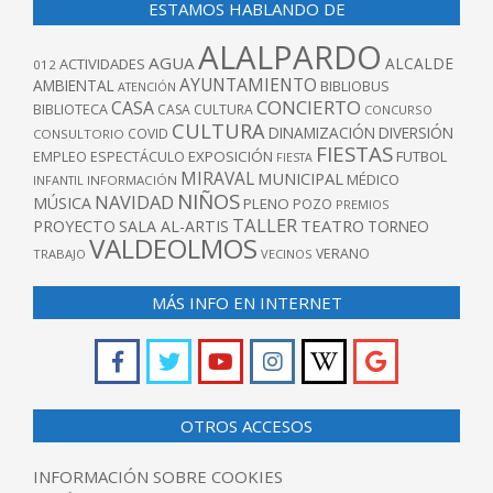
ESTAMOS HABLANDO DE
ALALPARDO
AGUA
ALCALDE
ACTIVIDADES
012
AYUNTAMIENTO
AMBIENTAL
BIBLIOBUS
ATENCIÓN
CONCIERTO
CASA
BIBLIOTECA
CASA CULTURA
CONCURSO
CULTURA
DINAMIZACIÓN
DIVERSIÓN
COVID
CONSULTORIO
FIESTAS
EXPOSICIÓN
FUTBOL
EMPLEO
ESPECTÁCULO
FIESTA
MIRAVAL
MUNICIPAL
MÉDICO
INFANTIL
INFORMACIÓN
NIÑOS
NAVIDAD
MÚSICA
PLENO
POZO
PREMIOS
TALLER
TEATRO
PROYECTO
SALA AL-ARTIS
TORNEO
VALDEOLMOS
VERANO
TRABAJO
VECINOS
MÁS INFO EN INTERNET
OTROS ACCESOS
INFORMACIÓN SOBRE COOKIES