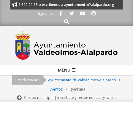
Skip
nos al 91 620 21 53 o escríbenos a ayuntamiento@alalpardo.org
TE ES
to
Síguenos
content
Buscar
Primary
MENU
Navigation
Usted está aquí
Ayuntamiento de Valdeolmos-Alalpardo
>
Menu
Eventos
>
gymkana
Correo municipal | Inscríbete y recibe noticias y avisos
2026-
08-
08