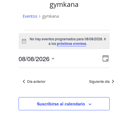
gymkana
Eventos
gymkana
Eventos
No hay eventos programados para 08/08/2026. Ir
en
Aviso
a los
próximos eventos
.
08/08/2026
N
N
08/08/2026
Día
a
Selecciona
a
v
la
v
fecha.
e
Día anterior
Siguiente día
e
g
a
g
c
Suscribirse al calendario
a
i
c
ó
n
i