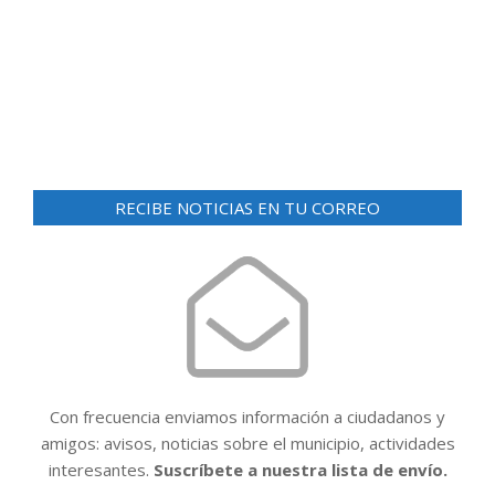
d
ó
e
n
v
i
d
s
e
t
v
a
RECIBE NOTICIAS EN TU CORREO
i
s
d
s
e
t
E
a
v
e
s
n
t
Con frecuencia enviamos información a ciudadanos y
o
amigos: avisos, noticias sobre el municipio, actividades
interesantes.
Suscríbete a nuestra lista de envío.