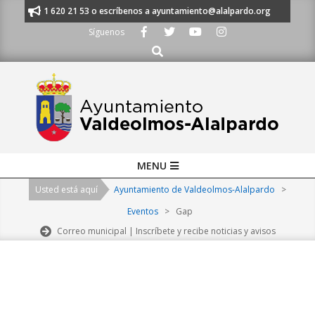
Skip
anos al 91 620 21 53 o escríbenos a ayuntamiento@alalpardo.org
TE ES
to
Síguenos
content
Buscar
Primary
MENU
Navigation
Usted está aquí
Ayuntamiento de Valdeolmos-Alalpardo
>
Menu
Eventos
>
Gap
Correo municipal | Inscríbete y recibe noticias y avisos
2026-
08-
08