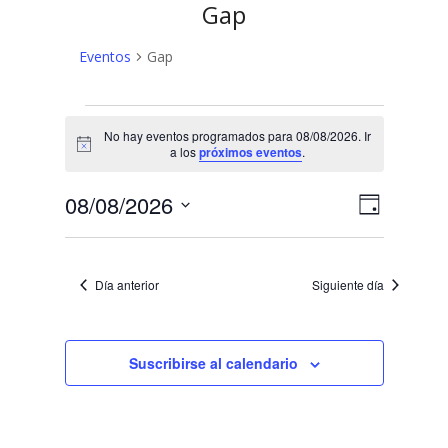
Gap
Eventos
Gap
Eventos
No hay eventos programados para 08/08/2026. Ir
en
Aviso
a los
próximos eventos
.
08/08/2026
N
N
08/08/2026
Día
a
Selecciona
a
v
la
v
fecha.
e
Día anterior
Siguiente día
e
g
a
g
c
Suscribirse al calendario
a
i
c
ó
n
i