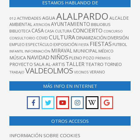
ESTAMOS HABLANDO DE
ALALPARDO
AGUA
ALCALDE
ACTIVIDADES
012
AYUNTAMIENTO
AMBIENTAL
BIBLIOBUS
ATENCIÓN
CONCIERTO
CASA
BIBLIOTECA
CASA CULTURA
CONCURSO
CULTURA
DINAMIZACIÓN
DIVERSIÓN
COVID
CONSULTORIO
FIESTAS
EXPOSICIÓN
FUTBOL
EMPLEO
ESPECTÁCULO
FIESTA
MIRAVAL
MUNICIPAL
MÉDICO
INFANTIL
INFORMACIÓN
NIÑOS
NAVIDAD
MÚSICA
PLENO
POZO
PREMIOS
TALLER
TEATRO
PROYECTO
SALA AL-ARTIS
TORNEO
VALDEOLMOS
VERANO
TRABAJO
VECINOS
MÁS INFO EN INTERNET
OTROS ACCESOS
INFORMACIÓN SOBRE COOKIES