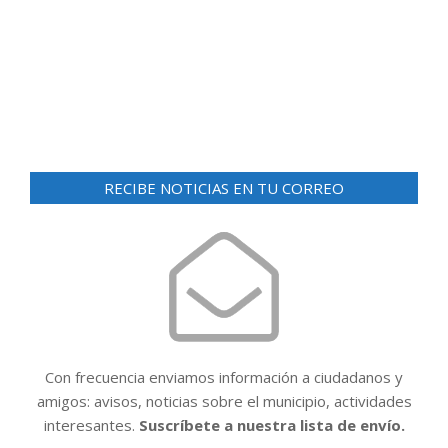
d
ó
e
n
v
i
d
s
e
t
v
a
RECIBE NOTICIAS EN TU CORREO
i
s
d
s
e
t
E
a
v
e
s
n
t
Con frecuencia enviamos información a ciudadanos y
o
amigos: avisos, noticias sobre el municipio, actividades
interesantes.
Suscríbete a nuestra lista de envío.