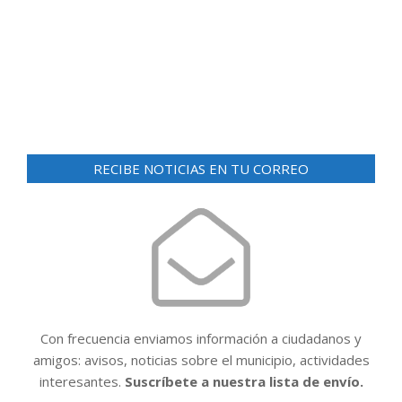
d
ó
e
n
v
i
d
s
e
t
v
a
i
s
RECIBE NOTICIAS EN TU CORREO
d
s
e
t
E
a
v
e
s
n
t
Con frecuencia enviamos información a ciudadanos y
o
amigos: avisos, noticias sobre el municipio, actividades
interesantes.
Suscríbete a nuestra lista de envío.