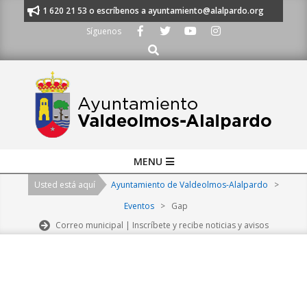
Skip
nos al 91 620 21 53 o escríbenos a ayuntamiento@alalpardo.org
TE ES
to
Síguenos
content
Buscar
Primary
MENU
Navigation
Usted está aquí
Ayuntamiento de Valdeolmos-Alalpardo
>
Menu
Eventos
>
Gap
Correo municipal | Inscríbete y recibe noticias y avisos
2026-
08-
09