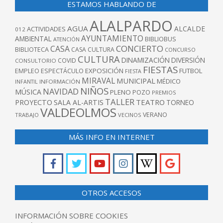
ESTAMOS HABLANDO DE
ALALPARDO
AGUA
ALCALDE
ACTIVIDADES
012
AYUNTAMIENTO
AMBIENTAL
BIBLIOBUS
ATENCIÓN
CONCIERTO
CASA
BIBLIOTECA
CASA CULTURA
CONCURSO
CULTURA
DINAMIZACIÓN
DIVERSIÓN
COVID
CONSULTORIO
FIESTAS
EXPOSICIÓN
FUTBOL
EMPLEO
ESPECTÁCULO
FIESTA
MIRAVAL
MUNICIPAL
MÉDICO
INFANTIL
INFORMACIÓN
NIÑOS
NAVIDAD
MÚSICA
PLENO
POZO
PREMIOS
TALLER
TEATRO
PROYECTO
SALA AL-ARTIS
TORNEO
VALDEOLMOS
VERANO
TRABAJO
VECINOS
MÁS INFO EN INTERNET
OTROS ACCESOS
INFORMACIÓN SOBRE COOKIES