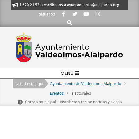
Skip
nos al 91 620 21 53 o escríbenos a ayuntamiento@alalpardo.org
TE ES
to
Síguenos
content
Buscar
Primary
MENU
Navigation
Usted está aquí
Ayuntamiento de Valdeolmos-Alalpardo
>
Menu
Eventos
>
electorales
Correo municipal | Inscríbete y recibe noticias y avisos
2026-
08-
07