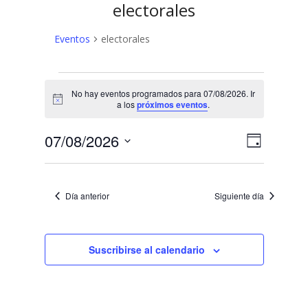
electorales
Eventos
electorales
Eventos
No hay eventos programados para 07/08/2026. Ir
en
Aviso
a los
próximos eventos
.
07/08/2026
N
N
07/08/2026
Día
a
Selecciona
a
v
la
v
fecha.
e
Día anterior
Siguiente día
e
g
a
g
c
Suscribirse al calendario
a
i
c
ó
n
i