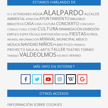
ESTAMOS HABLANDO DE
ALALPARDO
AGUA
ALCALDE
ACTIVIDADES
012
AYUNTAMIENTO
AMBIENTAL
BIBLIOBUS
ATENCIÓN
CONCIERTO
CASA
BIBLIOTECA
CASA CULTURA
CONCURSO
CULTURA
DINAMIZACIÓN
DIVERSIÓN
COVID
CONSULTORIO
FIESTAS
EXPOSICIÓN
FUTBOL
EMPLEO
ESPECTÁCULO
FIESTA
MIRAVAL
MUNICIPAL
MÉDICO
INFANTIL
INFORMACIÓN
NIÑOS
NAVIDAD
MÚSICA
PLENO
POZO
PREMIOS
TALLER
TEATRO
PROYECTO
SALA AL-ARTIS
TORNEO
VALDEOLMOS
VERANO
TRABAJO
VECINOS
MÁS INFO EN INTERNET
OTROS ACCESOS
INFORMACIÓN SOBRE COOKIES