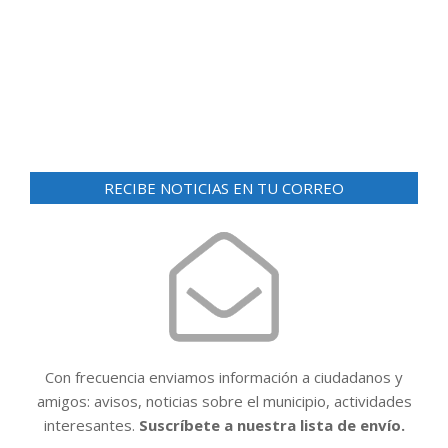
d
ó
e
n
v
i
d
s
e
t
v
a
RECIBE NOTICIAS EN TU CORREO
i
s
d
s
e
t
E
a
v
e
s
n
t
Con frecuencia enviamos información a ciudadanos y
o
amigos: avisos, noticias sobre el municipio, actividades
interesantes.
Suscríbete a nuestra lista de envío.