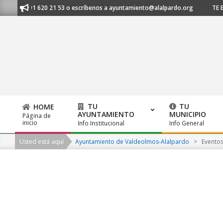
Skip
os al 91 620 21 53 o escríbenos a ayuntamiento@alalpardo.org
TE ESC
to
content
TU
TU
HOME
AYUNTAMIENTO
MUNICIPIO
Página de
Primary
inicio
Info Institucional
Info General
Navigation
Usted está aquí
Ayuntamiento de Valdeolmos-Alalpardo
>
Evento
Menu
2026-
08-
06