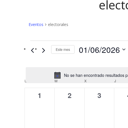
elect
Eventos
electorales
Eventos
01/06/2026
Este mes
No se han encontrado resultados par
C
L
LUNES
M
MARTES
X
MIÉRCOLES
J
JUEV
a
0
0
0
1
2
3
l
eventos,
eventos,
eventos,
e
n