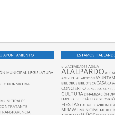
U AYUNTAMIENTO
ESTAMOS HABLAND
AGUA
ACTIVIDADES
012
ALALPARDO
ÓN MUNICIPAL LEGISLATURA
ALCA
AYUNTAM
AMBIENTAL
ATENCIÓN
CASA
BIBLIOBUS
S Y NORMATIVA
BIBLIOTECA
CASA
CONCIERTO
CONCURSO
CONSUL
CULTURA
DINAMIZACIÓN
DI
EXPOSICI
EMPLEO
ESPECTÁCULO
 MUNICIPALES
FIESTAS
FUTBOL
INFANTIL
INFOR
 CONTRATANTE
MIRAVAL
MUNICIPAL
MÉDICO
 TRANSPARENCIA
NIÑOS