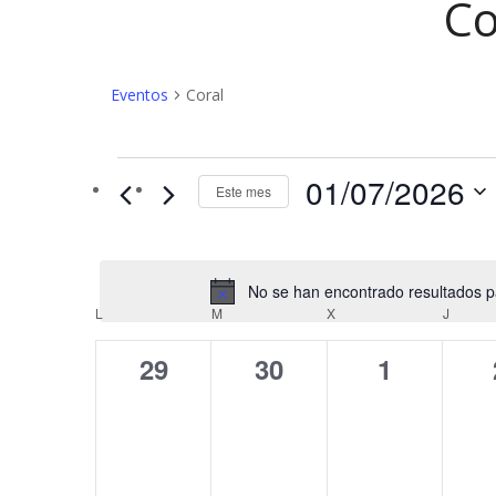
Co
Eventos
Coral
Eventos
01/07/2026
Este mes
No se han encontrado resultados par
C
L
LUNES
M
MARTES
X
MIÉRCOLES
J
JUEV
a
0
0
0
29
30
1
l
eventos,
eventos,
eventos,
e
n