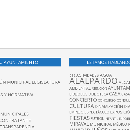
U AYUNTAMIENTO
ESTAMOS HABLAND
AGUA
ACTIVIDADES
012
ALALPARDO
ÓN MUNICIPAL LEGISLATURA
ALCA
AYUNTAM
AMBIENTAL
ATENCIÓN
CASA
BIBLIOBUS
S Y NORMATIVA
BIBLIOTECA
CASA
CONCIERTO
CONCURSO
CONSUL
CULTURA
DINAMIZACIÓN
DI
EXPOSICI
EMPLEO
ESPECTÁCULO
 MUNICIPALES
FIESTAS
FUTBOL
INFANTIL
INFOR
 CONTRATANTE
MIRAVAL
MUNICIPAL
MÉDICO
 TRANSPARENCIA
NIÑOS