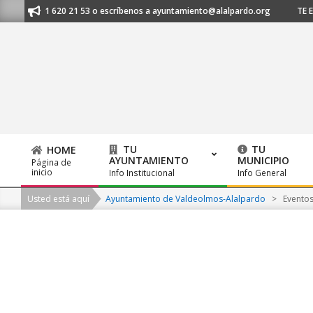
Skip
os al 91 620 21 53 o escríbenos a ayuntamiento@alalpardo.org
TE ESC
to
content
TU
TU
HOME
AYUNTAMIENTO
MUNICIPIO
Página de
Primary
inicio
Info Institucional
Info General
Navigation
Usted está aquí
Ayuntamiento de Valdeolmos-Alalpardo
>
Evento
Menu
2026-
08-
08