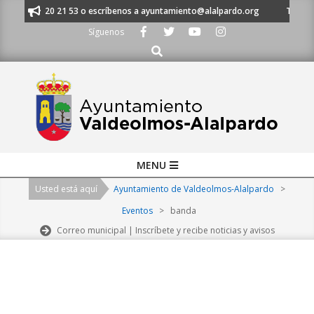
Skip
s al 91 620 21 53 o escríbenos a ayuntamiento@alalpardo.org
TE ESCU
to
Síguenos
content
Buscar
Primary
MENU
Navigation
Usted está aquí
Ayuntamiento de Valdeolmos-Alalpardo
>
Menu
Eventos
>
banda
Correo municipal | Inscríbete y recibe noticias y avisos
2026-
08-
06