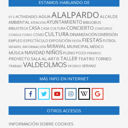
ESTAMOS HABLANDO DE
ALALPARDO
AGUA
ALCALDE
ACTIVIDADES
012
AYUNTAMIENTO
AMBIENTAL
BIBLIOBUS
ATENCIÓN
CONCIERTO
CASA
BIBLIOTECA
CASA CULTURA
CONCURSO
CULTURA
DINAMIZACIÓN
DIVERSIÓN
COVID
CONSULTORIO
FIESTAS
EXPOSICIÓN
FUTBOL
EMPLEO
ESPECTÁCULO
FIESTA
MIRAVAL
MUNICIPAL
MÉDICO
INFANTIL
INFORMACIÓN
NIÑOS
NAVIDAD
MÚSICA
PLENO
POZO
PREMIOS
TALLER
TEATRO
PROYECTO
SALA AL-ARTIS
TORNEO
VALDEOLMOS
VERANO
TRABAJO
VECINOS
MÁS INFO EN INTERNET
OTROS ACCESOS
INFORMACIÓN SOBRE COOKIES