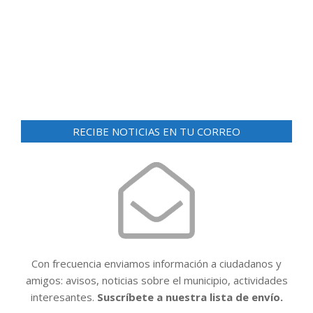
d
ó
e
n
v
i
d
s
e
t
v
a
RECIBE NOTICIAS EN TU CORREO
i
s
d
s
e
t
E
a
v
e
s
n
t
Con frecuencia enviamos información a ciudadanos y
o
amigos: avisos, noticias sobre el municipio, actividades
interesantes.
Suscríbete a nuestra lista de envío.