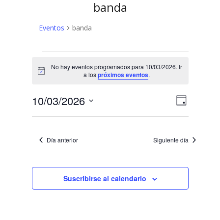
banda
Eventos
banda
Eventos
No hay eventos programados para 10/03/2026. Ir
en
Aviso
a los
próximos eventos
.
10/03/2026
N
N
10/03/2026
Día
a
Selecciona
a
v
la
v
fecha.
e
Día anterior
Siguiente día
e
g
a
g
c
Suscribirse al calendario
a
i
c
ó
n
i