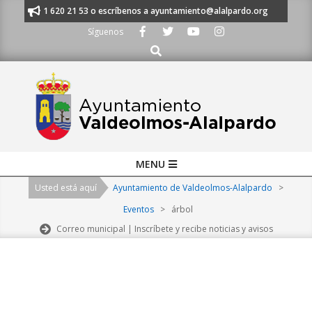
Skip
nos al 91 620 21 53 o escríbenos a ayuntamiento@alalpardo.org
TE ES
to
Síguenos
content
Buscar
Primary
MENU
Navigation
Usted está aquí
Ayuntamiento de Valdeolmos-Alalpardo
>
Menu
Eventos
>
árbol
Correo municipal | Inscríbete y recibe noticias y avisos
2026-
08-
08