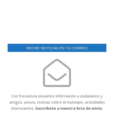
d
ó
e
n
v
i
d
s
e
t
v
a
RECIBE NOTICIAS EN TU CORREO
i
s
d
s
e
t
E
a
v
e
s
n
t
Con frecuencia enviamos información a ciudadanos y
o
amigos: avisos, noticias sobre el municipio, actividades
interesantes.
Suscríbete a nuestra lista de envío.