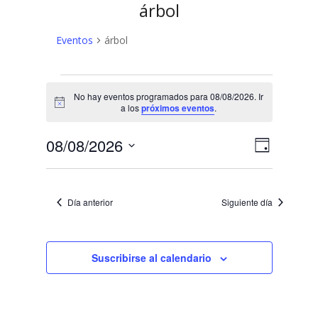
árbol
Eventos
árbol
Eventos
No hay eventos programados para 08/08/2026. Ir
en
Aviso
a los
próximos eventos
.
08/08/2026
N
N
08/08/2026
Día
a
Selecciona
a
v
la
v
fecha.
e
Día anterior
Siguiente día
e
g
a
g
c
Suscribirse al calendario
a
i
c
ó
n
i