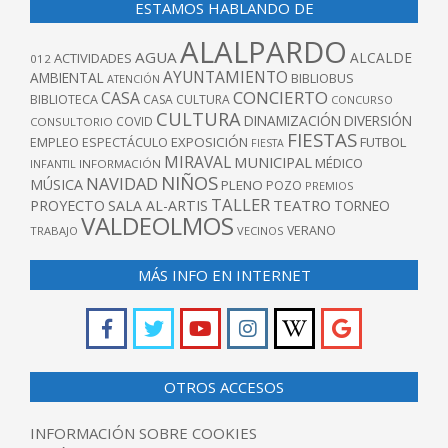
ESTAMOS HABLANDO DE
ALALPARDO
AGUA
ALCALDE
ACTIVIDADES
012
AYUNTAMIENTO
AMBIENTAL
BIBLIOBUS
ATENCIÓN
CONCIERTO
CASA
BIBLIOTECA
CASA CULTURA
CONCURSO
CULTURA
DINAMIZACIÓN
DIVERSIÓN
COVID
CONSULTORIO
FIESTAS
EXPOSICIÓN
FUTBOL
EMPLEO
ESPECTÁCULO
FIESTA
MIRAVAL
MUNICIPAL
MÉDICO
INFANTIL
INFORMACIÓN
NIÑOS
NAVIDAD
MÚSICA
PLENO
POZO
PREMIOS
TALLER
TEATRO
PROYECTO
SALA AL-ARTIS
TORNEO
VALDEOLMOS
VERANO
TRABAJO
VECINOS
MÁS INFO EN INTERNET
OTROS ACCESOS
INFORMACIÓN SOBRE COOKIES