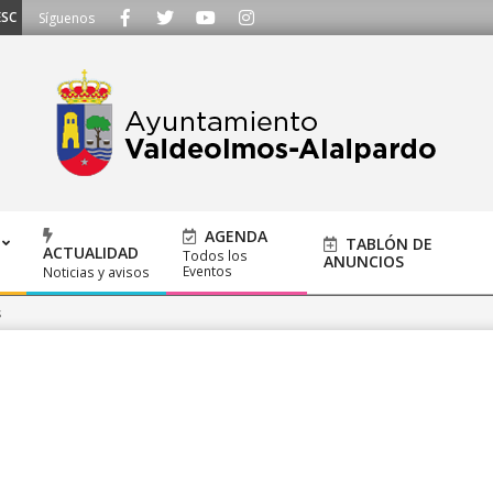
UCHAMOS - Llámanos al 91 620 21 53 o escríbenos a ayuntamiento@alalpardo
Síguenos
AGENDA
TABLÓN DE
ACTUALIDAD
Todos los
ANUNCIOS
Eventos
Noticias y avisos
s