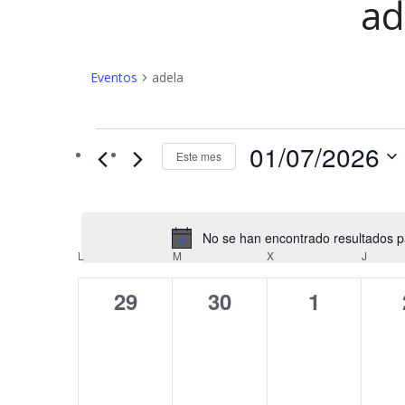
ad
Eventos
adela
Eventos
01/07/2026
Este mes
No se han encontrado resultados par
C
L
LUNES
M
MARTES
X
MIÉRCOLES
J
JUEV
a
0
0
0
29
30
1
l
eventos,
eventos,
eventos,
e
n