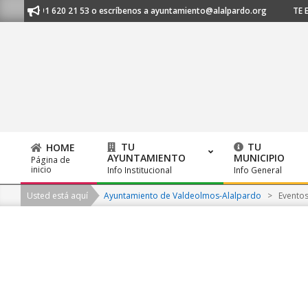
Skip
os al 91 620 21 53 o escríbenos a ayuntamiento@alalpardo.org
TE ESC
to
content
TU
TU
HOME
AYUNTAMIENTO
MUNICIPIO
Página de
Primary
inicio
Info Institucional
Info General
Navigation
Usted está aquí
Ayuntamiento de Valdeolmos-Alalpardo
>
Evento
Menu
2026-
08-
06