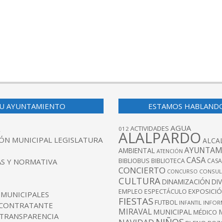
U AYUNTAMIENTO
ESTAMOS HABLAND
AGUA
ACTIVIDADES
012
ALALPARDO
ÓN MUNICIPAL LEGISLATURA
ALCA
AYUNTAM
AMBIENTAL
ATENCIÓN
CASA
BIBLIOBUS
S Y NORMATIVA
BIBLIOTECA
CASA
CONCIERTO
CONCURSO
CONSUL
CULTURA
DINAMIZACIÓN
DI
EXPOSICI
EMPLEO
ESPECTÁCULO
 MUNICIPALES
FIESTAS
FUTBOL
INFANTIL
INFOR
 CONTRATANTE
MIRAVAL
MUNICIPAL
MÉDICO
 TRANSPARENCIA
NIÑOS