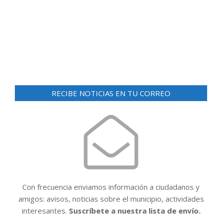
d
ó
e
n
v
i
d
s
e
t
v
a
i
s
RECIBE NOTICIAS EN TU CORREO
d
s
e
t
E
a
v
e
s
n
t
Con frecuencia enviamos información a ciudadanos y
o
amigos: avisos, noticias sobre el municipio, actividades
interesantes.
Suscríbete a nuestra lista de envío.