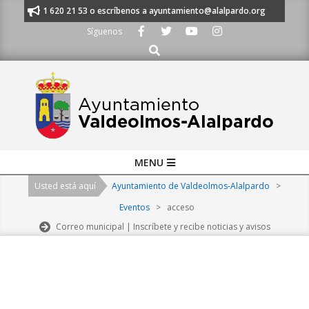
Skip
nos al 91 620 21 53 o escríbenos a ayuntamiento@alalpardo.org
TE ES
to
Síguenos
content
Buscar
Primary
MENU
Navigation
Usted está aquí
Ayuntamiento de Valdeolmos-Alalpardo
>
Menu
Eventos
>
acceso
Correo municipal | Inscríbete y recibe noticias y avisos
2026-
08-
07