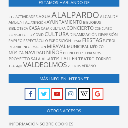
ESTAMOS HABLANDO DE
ALALPARDO
AGUA
ALCALDE
ACTIVIDADES
012
AYUNTAMIENTO
AMBIENTAL
BIBLIOBUS
ATENCIÓN
CONCIERTO
CASA
BIBLIOTECA
CASA CULTURA
CONCURSO
CULTURA
DINAMIZACIÓN
DIVERSIÓN
COVID
CONSULTORIO
FIESTAS
EXPOSICIÓN
FUTBOL
EMPLEO
ESPECTÁCULO
FIESTA
MIRAVAL
MUNICIPAL
MÉDICO
INFANTIL
INFORMACIÓN
NIÑOS
NAVIDAD
MÚSICA
PLENO
POZO
PREMIOS
TALLER
TEATRO
PROYECTO
SALA AL-ARTIS
TORNEO
VALDEOLMOS
VERANO
TRABAJO
VECINOS
MÁS INFO EN INTERNET
OTROS ACCESOS
INFORMACIÓN SOBRE COOKIES