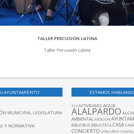
TALLER PERCUSIÓN LATINA
Taller Percusión Latina
U AYUNTAMIENTO
ESTAMOS HABLAND
AGUA
ACTIVIDADES
012
ALALPARDO
ÓN MUNICIPAL LEGISLATURA
ALCA
AYUNTAM
AMBIENTAL
ATENCIÓN
CASA
BIBLIOBUS
S Y NORMATIVA
BIBLIOTECA
CASA
CONCIERTO
CONCURSO
CONSUL