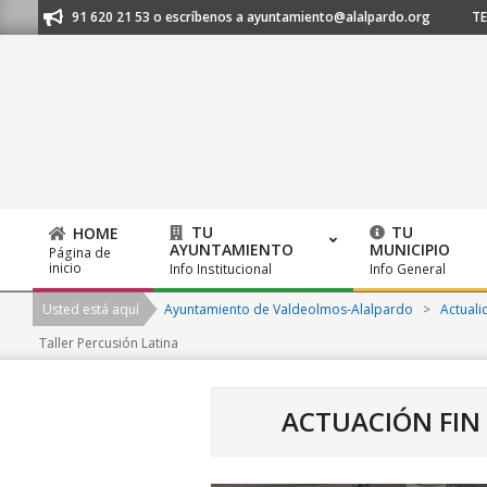
Skip
anos al 91 620 21 53 o escríbenos a ayuntamiento@alalpardo.org
TE ES
to
content
TU
TU
HOME
AYUNTAMIENTO
MUNICIPIO
Página de
Primary
inicio
Info Institucional
Info General
Navigation
Usted está aquí
Ayuntamiento de Valdeolmos-Alalpardo
>
Actuali
Menu
Taller Percusión Latina
ACTUACIÓN FIN