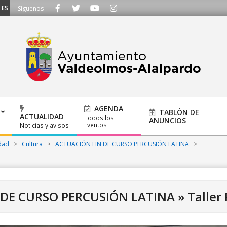
CUCHAMOS - Llámanos al 91 620 21 53 o escríbenos a ayuntamiento@alalpard
Síguenos
AGENDA
TABLÓN DE
ACTUALIDAD
Todos los
ANUNCIOS
Eventos
Noticias y avisos
dad
>
Cultura
>
ACTUACIÓN FIN DE CURSO PERCUSIÓN LATINA
>
 DE CURSO PERCUSIÓN LATINA »
Taller