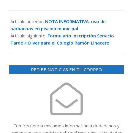
2019-
09-
Artículo anterior:
NOTA INFORMATIVA: uso de
05
barbacoas en piscina municipal
Artículo siguiente:
Formulario inscripción Servicio
Tarde + Diver para el Colegio Ramón Linacero
RECIBE NOTICIAS EN TU CORREO
Con frecuencia enviamos información a ciudadanos y
amigos: avisos, noticias sobre el municipio, actividades