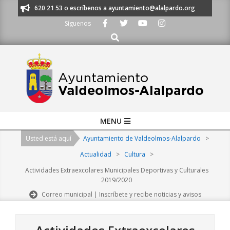
Skip
os al 91 620 21 53 o escríbenos a ayuntamiento@alalpardo.org
TE ESC
to
Síguenos
content
Buscar
Primary
MENU
Navigation
Usted está aquí
Ayuntamiento de Valdeolmos-Alalpardo
>
Menu
Actualidad
>
Cultura
>
Actividades Extraexcolares Municipales Deportivas y Culturales
2019/2020
Correo municipal | Inscríbete y recibe noticias y avisos