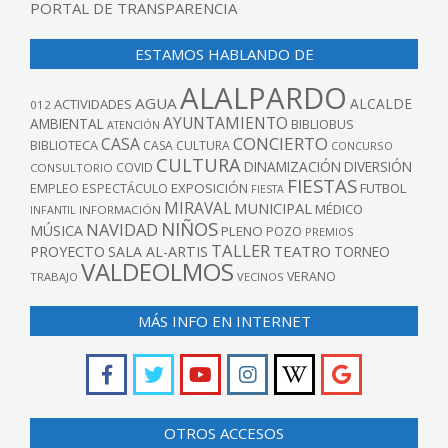
PORTAL DE TRANSPARENCIA
ESTAMOS HABLANDO DE
ALALPARDO
AGUA
ALCALDE
ACTIVIDADES
012
AYUNTAMIENTO
AMBIENTAL
BIBLIOBUS
ATENCIÓN
CONCIERTO
CASA
BIBLIOTECA
CASA CULTURA
CONCURSO
CULTURA
DINAMIZACIÓN
DIVERSIÓN
COVID
CONSULTORIO
FIESTAS
EXPOSICIÓN
FUTBOL
EMPLEO
ESPECTÁCULO
FIESTA
MIRAVAL
MUNICIPAL
MÉDICO
INFANTIL
INFORMACIÓN
NIÑOS
NAVIDAD
MÚSICA
PLENO
POZO
PREMIOS
TALLER
TEATRO
PROYECTO
SALA AL-ARTIS
TORNEO
VALDEOLMOS
VERANO
TRABAJO
VECINOS
MÁS INFO EN INTERNET
OTROS ACCESOS