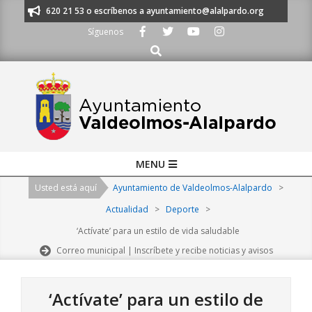
Skip
os al 91 620 21 53 o escríbenos a ayuntamiento@alalpardo.org
TE ESC
to
Síguenos
content
Buscar
Primary
MENU
Navigation
Usted está aquí
Ayuntamiento de Valdeolmos-Alalpardo
>
Menu
Actualidad
>
Deporte
>
‘Actívate’ para un estilo de vida saludable
Correo municipal | Inscríbete y recibe noticias y avisos
‘Actívate’ para un estilo de