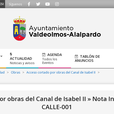
UCHAMOS - Llámanos al 91 620 21 53 o escríbenos a ayuntamiento@alalpardo
Síguenos
AGENDA
TABLÓN DE
ACTUALIDAD
Todos los
ANUNCIOS
Eventos
Noticias y avisos
dad
>
Obras
>
Acceso cortado por obras del Canal de Isabel II
>
r obras del Canal de Isabel II »
Nota I
CALLE-001