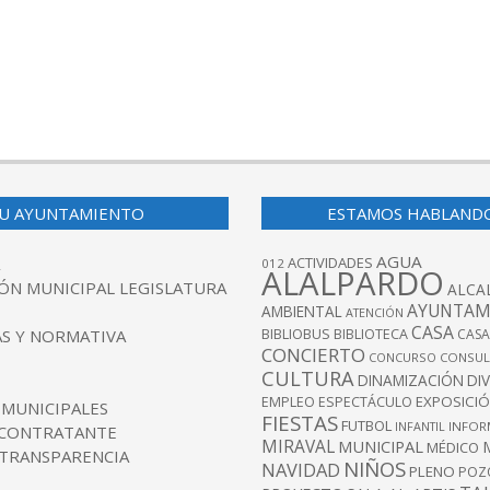
U AYUNTAMIENTO
ESTAMOS HABLAND
AGUA
ACTIVIDADES
012
ALALPARDO
ÓN MUNICIPAL LEGISLATURA
ALCA
AYUNTAM
AMBIENTAL
ATENCIÓN
CASA
BIBLIOBUS
S Y NORMATIVA
BIBLIOTECA
CASA
CONCIERTO
CONCURSO
CONSUL
CULTURA
DINAMIZACIÓN
DI
EXPOSICI
EMPLEO
ESPECTÁCULO
 MUNICIPALES
FIESTAS
FUTBOL
INFANTIL
INFOR
 CONTRATANTE
MIRAVAL
MUNICIPAL
MÉDICO
 TRANSPARENCIA
NIÑOS
NAVIDAD
PLENO
POZ